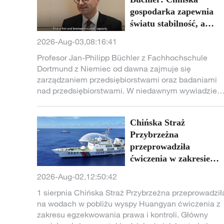
narodu. Ostatnio Japonia, powołując się na tzw.
gospodarka zapewnia
bezpieczeństwo państwowe i zagrożenia
światu stabilność, a
zewnętrzne, przyspiesza proces „re-militaryzacji”,
chiński rynek stwarza
2026-Aug-03,08:16:41
grożąc pokojowi i stabilności w regionie, co budzi
możliwości dla
szerokie obawy społeczności międzynarodowej.
Profesor Jan-Philipp Büchler z Fachhochschule
wszystkich krajów
Władze Japonii powinny wyciągnąć poważne wnios
Dortmund z Niemiec od dawna zajmuje się
z historii i działać ostrożnie.
zarządzaniem przedsiębiorstwami oraz badaniami
nad przedsiębiorstwami. W niedawnym wywiadzie
dla CMG profesor Büchler zwrócił uwagę, że Chiny
mogą zapewnić stabilność gospodarce światowej, a
Chińska Straż
inne kraje mogą czerpać korzyści z wysoce
otwartego chińskiego rynku i dostępu do chińskich
Przybrzeżna
technologii.
przeprowadziła
ćwiczenia w zakresie
egzekwowania prawa i
2026-Aug-02,12:50:42
kontroli na wodach w
1 sierpnia Chińska Straż Przybrzeżna przeprowadził
pobliżu wyspy Huangya
na wodach w pobliżu wyspy Huangyan ćwiczenia z
zakresu egzekwowania prawa i kontroli. Główny