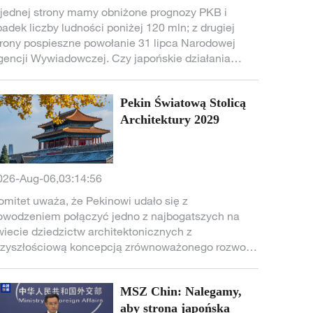
 jednej strony mamy obniżone prognozy PKB i
problemy?
padek liczby ludności poniżej 120 mln; z drugiej
trony pospieszne powołanie 31 lipca Narodowej
gencji Wywiadowczej. Czy japońskie działania
olegające na „skupieniu się na wywiadzie zamiast
atować gospodarkę”rzeczywiście mają na celu
Pekin Światową Stolicą
bronę przed wrogami zewnętrznymi, czy też
dwrócenie uwagi od konfliktów wewnętrznych?
Architektury 2029
026-Aug-06,03:14:56
omitet uważa, że Pekinowi udało się z
owodzeniem połączyć jedno z najbogatszych na
wiecie dziedzictw architektonicznych z
rzyszłościową koncepcją zrównoważonego rozwoju
iejskiego, a ochrona historycznych dzielnic,
aktyki rewitalizacji miast i kultura architektoniczna
MSZ Chin: Nalegamy,
 pełni odzwierciedlają synergię dziedzictwa
ulturowego, innowacji i rozwoju społeczności.
aby strona japońska