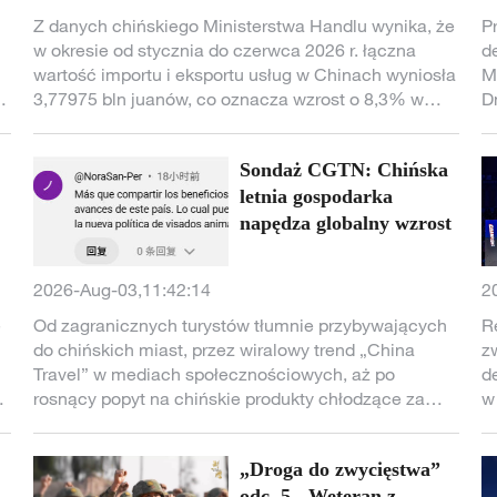
3,8 bln juanów
Z danych chińskiego Ministerstwa Handlu wynika, że
P
w okresie od stycznia do czerwca 2026 r. łączna
d
wartość importu i eksportu usług w Chinach wyniosła
M
ch
3,77975 bln juanów, co oznacza wzrost o 8,3% w
D
porównaniu z analogicznym okresem roku
poprzedniego.
Sondaż CGTN: Chińska
letnia gospodarka
napędza globalny wzrost
2026-Aug-03,11:42:14
2
e
Od zagranicznych turystów tłumnie przybywających
R
do chińskich miast, przez wiralowy trend „China
z
Travel” w mediach społecznościowych, aż po
d
rosnący popyt na chińskie produkty chłodzące za
w
granicą – chińska konsumpcja letnia znów
p
przyciągnęła w tym roku uwagę świata. Według
o
„Droga do zwycięstwa”
badania CGTN przeprowadzonego wśród globalnych
użytkowników internetu, 86,1% uważa, że letnia
odc. 5 - Weteran z