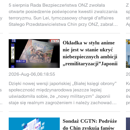
5 sierpnia Rada Bezpieczeństwa ONZ zwołała
Z
otwarte posiedzenie poświęcone kwestii zwalczania
s
ny
terroryzmu. Sun Lei, tymczasowy chargé d’affaires
s
Stałego Przedstawicielstwa Chin przy ONZ, zabrał
A
głos podczas posiedzenia, wzywając społeczność
p
międzynarodową do utrzymania zasady „zerowej
r
Okładka w stylu anime
u
tolerancji” wobec terroryzmu oraz do wzmocnienia
o
skutecznej kontroli nad nowymi technologiami, aby
nie jest w stanie ukryć
o
zapobiec rozprzestrzenianiu się „trzech sił” za
niebezpiecznych ambicji
pomocą nowych technologii.
u
„remilitaryzacji”Japonii
2026-Aug-06,06:18:55
2
Dzięki nowej wersji japońskiej „Białej księgi obrony”
K
s
społeczność międzynarodowa jeszcze lepiej
p
uświadomiła sobie, że „nowy militaryzm” Japonii
ś
staje się realnym zagrożeniem i należy zachować
p
wobec niego wysoką czujność oraz podjąć konkretne
m
działania w celu jego zdecydowanego
pr
Sondaż CGTN: Podróże
powstrzymania.
w
do Chin zyskują fanów
k