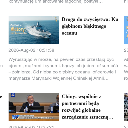
kontynuację umiarkowanie łagodnej polityki
h
pieniężnej, dalsze doskonalenie realizacji i nadzoru
s
nad polityką stóp procentowych oraz zwiększenie
w
Droga do zwycięstwa: Ku
efektywności usług finansowych dla gospodarki
ł
realnej. Wśród priorytetów znalazły się również
głębinom błękitnego
P
przyspieszenie rozwoju rynków finansowych,
p
oceanu
ograniczanie ryzyka w kluczowych sektorach,
s
pogłębianie reform i otwarcia sektora finansowego,
n
2026-Aug-02,10:51:58
2
aktywny udział w reformie globalnego systemu
finansowego oraz dalsza poprawa jakości
Wyruszając w morze, na pewien czas przestają być
A
zarządzania i usług finansowych, aby stworzyć
em
ojcami, mężami i synami. Łączy ich jedna tożsamość
w
korzystne warunki dla wysokiej jakości rozwoju
– żołnierze. Od nieba po głębiny oceanu, oficerowie i
W
chińskiej gospodarki.
marynarze Marynarki Wojennej Chińskiej Armii
r
Ludowo-Wyzwoleńczej (ChAL-W) wspólnie strzegą
le
suwerenności i integralności terytorialnej Chin.
m
e
Chiny: wspólnie z
u
.
partnerami będą
n
N
rozwijać globalne
u
w
zarządzanie sztuczną
o
inteligencją na forum
2026-Aug-02,10:35:21
2