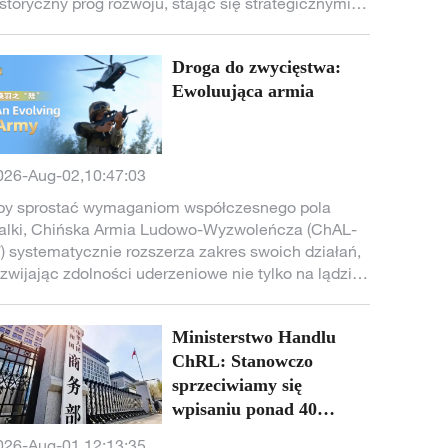
istoryczny próg rozwoju, stając się strategicznymi
iłami powietrznymi integrującymi zdolności działań
 przestrzeni powietrznej i kosmicznej oraz
Droga do zwycięstwa:
ączącymi operacje ofensywne i defensywne.
odczas swojej drogi przez przestworza stawiają
Ewoluująca armia
ytania: Co wznosi się wyżej niż płaskowyż? Co
ięga dalej niż bezkresna pustynia? Co sięga głębiej
iż niebo?
026-Aug-02,10:47:03
by sprostać wymaganiom współczesnego pola
alki, Chińska Armia Ludowo-Wyzwoleńcza (ChAL-
) systematycznie rozszerza zakres swoich działań,
ozwijając zdolności uderzeniowe nie tylko na lądzie,
cz także w przestrzeni powietrznej. Dzięki kolejnym
odernizacjom uzbrojenia oraz ciągłemu
Ministerstwo Handlu
doskonalaniu taktyki Wojska Lądowe ChAL-W
ieustannie zwiększają swoje zdolności bojowe.
ChRL: Stanowczo
adążanie za zmieniającymi się realiami
sprzeciwiamy się
spółczesnych konfliktów sprawia, że elitarne
wpisaniu ponad 40
ddziały są zawsze gotowe do wykonania
chińskich podmiotów na
026-Aug-01,12:13:35