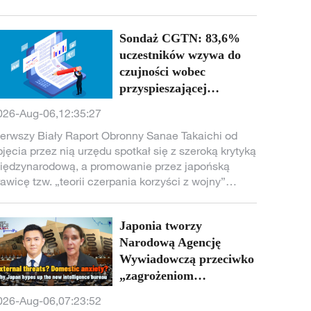
Sondaż CGTN: 83,6%
uczestników wzywa do
czujności wobec
przyspieszającej
ekspansji militarnej
026-Aug-06,12:35:27
Japonii pod nowym
ierwszy Biały Raport Obronny Sanae Takaichi od
militaryzmem
bjęcia przez nią urzędu spotkał się z szeroką krytyką
iędzynarodową, a promowanie przez japońską
rawicę tzw. „teorii czerpania korzyści z wojny”
ywołało dodatkowe oburzenie opinii publicznej.
lobalne badanie online przeprowadzone przez
Japonia tworzy
GTN wykazało, że 83,6% respondentów uważa, że
owy militaryzm Japonii przyspiesza jej rozbudowę
Narodową Agencję
ilitarną, ostrzegając, że społeczność
Wywiadowczą przeciwko
iędzynarodowa powinna zachować wysoką
„zagrożeniom
zujność.
zewnętrznym”czy aby
026-Aug-06,07:23:52
ukryć wewnętrzne