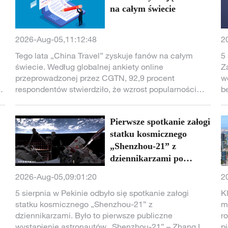
na całym świecie
2026-Aug-05,11:12:48
2
Tego lata „China Travel” zyskuje fanów na całym
5
świecie. Według globalnej ankiety online
Z
przeprowadzonej przez CGTN, 92,9 procent
w
respondentów stwierdziło, że wzrost popularności
b
zm
„China Travel” odzwierciedla szybki wzrost
t
międzynarodowego zainteresowania Chinami.
s
Pierwsze spotkanie załogi
i
s
w
statku kosmicznego
s
m
p
„Shenzhou-21” z
ić
dziennikarzami po
powrocie na Ziemię
2026-Aug-05,09:01:20
2
5 sierpnia w Pekinie odbyło się spotkanie załogi
K
statku kosmicznego „Shenzhou-21” z
m
dziennikarzami. Było to pierwsze publiczne
r
wystąpienie astronautów „Shenzhou-21” – Zhang Lu,
p