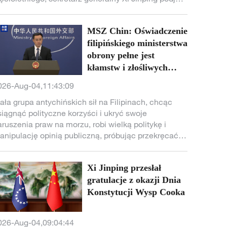
zereg decyzji i wydał rozporządzenia dotyczące
nnowacji technologicznych, a celem tych działań
MSZ Chin: Oświadczenie
est przyspieszenie dążenia do wysokiego poziomu
modzielności i siły w dziedzinie nauki i technologii.
filipińskiego ministerstwa
obrony pełne jest
kłamstw i złośliwych
ataków
026-Aug-04,11:43:09
ała grupa antychińskich sił na Filipinach, chcąc
siągnąć polityczne korzyści i ukryć swoje
aruszenia praw na morzu, robi wielką politykę i
anipulację opinią publiczną, próbując przekręcać
kty i mylić ludzi, ale ich plany są niemożliwe do
realizowania - powiedział 4 sierpnia rzecznik MSZ
Xi Jinping przesłał
in, Lin Jian.
gratulacje z okazji Dnia
Konstytucji Wysp Cooka
026-Aug-04,09:04:44