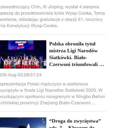
rzewodniczący Chin, Xi Jinping, wysłał 4 sierpnia
epeszę do przedstawiciela króla Wysp Cooka, Toma
arstersa, składając gratulacje z okazji 61. rocznicy
nia Konstytucji Wysp Cooka.
Polska obroniła tytuł
mistrza Ligi Narodów
Siatkówki. Biało-
Czerwoni triumfowali w
chińskim Ningbo
026-Aug-03,08:51:24
eprezentacja Polski mężczyzn w siatkówce
wyciężyła w finale Ligi Narodów Siatkówki 2026. W
ecydującym spotkaniu rozegranym w Ningbo Beilun
 chińskiej prowincji Zhejiang Biało-Czerwoni
okonali reprezentację Stanów Zjednoczonych 3:2 i
bronili zdobyty wcześniej tytuł.
“Droga do zwycięstwa”
odc. 5. - Kluczem do