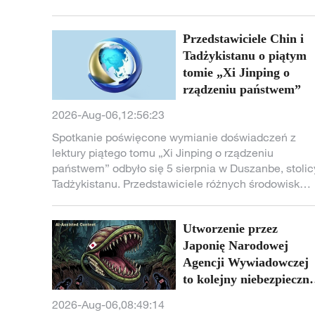
podkreślając konieczność utrzymania stabilności w
tym kraju.
Przedstawiciele Chin i
Tadżykistanu o piątym
tomie „Xi Jinping o
rządzeniu państwem”
2026-Aug-06,12:56:23
Spotkanie poświęcone wymianie doświadczeń z
lektury piątego tomu „Xi Jinping o rządzeniu
państwem” odbyło się 5 sierpnia w Duszanbe, stolic
Tadżykistanu. Przedstawiciele różnych środowisk
Chin i Tadżykistanu dzielili się swoimi wrażeniami z
lektury oraz wymieniali poglądy m.in. na temat
Utworzenie przez
chińskiej modernizacji i relacji chińsko-tadżyckich.
Japonię Narodowej
Agencji Wywiadowczej
to kolejny niebezpieczn
krok do odrodzenia
2026-Aug-06,08:49:14
militaryzmu