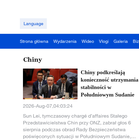
Language
Strona główna
Wydarzenia
Wideo
Vlogi
Galeria
Bi
Chiny
Chiny podkreślają
konieczność utrzymania
stabilności w
Południowym Sudanie
2026-Aug-07,04:03:24
Sun Lei, tymczasowy chargé d’affaires Stałego
Przedstawicielstwa Chin przy ONZ, zabrał głos 6
sierpnia podczas obrad Rady Bezpieczeństwa
poświęconych sytuacji w Południowym Sudanie,