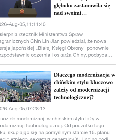
głęboko zastanowiła się
nad swoimi
historycznymi winami i
026-Aug-05,11:11:40
przestała szukać
 sierpnia rzecznik Ministerstwa Spraw
wymówek do
agranicznych Chin Lin Jian powiedział, że nowa
wzmacniania armii i
ersja japońskiej „Białej Księgi Obrony” ponownie
zbrojenia się
ezpodstawnie oczernia i oskarża Chiny, podsyca
zw. „chińskie zagrożenie”, arbitralnie komentuje
prawy Tajwanu i brutalnie ingeruje w wewnętrzne
Dlaczego modernizacja w
prawy Chin. Chiny są tym bardzo niezadowolone i
tanowczo się temu sprzeciwiają, wystosowały już
chińskim stylu kluczowo
oważne uwagi do strony japońskiej.
zależy od modernizacji
technologicznej?
026-Aug-05,07:28:13
lucz do modernizacji w chińskim stylu leży w
odernizacji technologicznej. Od początku tego
oku, skupiając się na pomyślnym starcie 15. planu
ięcioletniego, sekretarz generalny Xi Jinping podjął