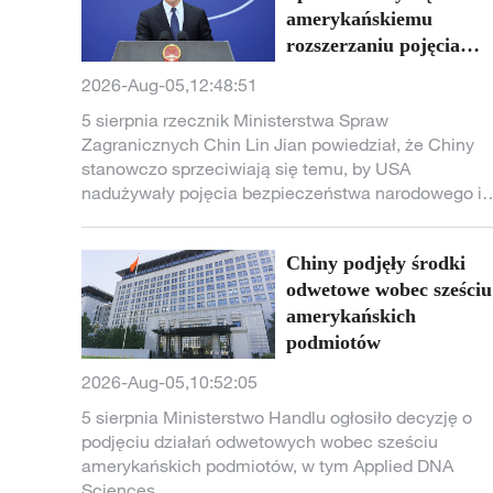
amerykańskiemu
rozszerzaniu pojęcia
bezpieczeństwa
2026-Aug-05,12:48:51
narodowego i będziemy
5 sierpnia rzecznik Ministerstwa Spraw
stanowczo chronić
Zagranicznych Chin Lin Jian powiedział, że Chiny
legalne prawa i interesy
stanowczo sprzeciwiają się temu, by USA
chińskich firm
nadużywały pojęcia bezpieczeństwa narodowego i
bezpodstawnie tłamsiły chińskie firmy. Protekcjoni
nie zwiększy konkurencyjności USA, a działania
Chiny podjęły środki
Amerykanów poważnie utrudniają normalne stosunk
handlowe między firmami z Chin i USA, co nie leży 
odwetowe wobec sześciu
interesie wszystkich stron, w tym amerykańskich fir
amerykańskich
i konsumentów. Chiny będą nadal stanowczo chron
podmiotów
legalne prawa i interesy chińskich firm.
2026-Aug-05,10:52:05
5 sierpnia Ministerstwo Handlu ogłosiło decyzję o
podjęciu działań odwetowych wobec sześciu
amerykańskich podmiotów, w tym Applied DNA
Sciences.