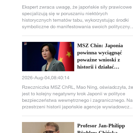
Ekspert zwraca uwagę, że japońskie siły prawicowe
specjalizują się w poruszaniu niektórych
historycznych tematów tabu, wykorzystując środki
symboliczne do manifestowania swoich polityczny
zamiarów, polegających na wyrwaniu się z
powojennego porządku i powrocie do tradycji
MSZ Chin: Japonia
militaryzmu.
powinna wyciągnąć
poważne wnioski z
historii i działać
ostrożnie
2026-Aug-04,08:40:14
Rzeczniczka MSZ ChRL, Mao Ning, oświadczyła, ż
jest to kolejny negatywny krok Japonii w polityce
bezpieczeństwa wewnętrznego i zagranicznego. Na
przestrzeni historii japońskie agencje wywiadowcze
wielokrotnie przygotowywały grunt pod pełne
wdrożenie militaryzmu, rozpoczęcie wojen
Profesor Jan-Philipp
ekspansyjnych i popełniały niezliczone zbrodnie
wobec sąsiednich krajów w Azji oraz japońskiego
Büchler: Chińska