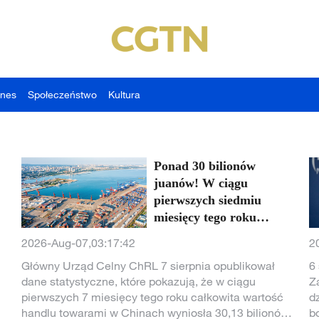
znes
Społeczeństwo
Kultura
Ponad 30 bilionów
juanów! W ciągu
pierwszych siedmiu
miesięcy tego roku
chiński handel towarowy
2026-Aug-07,03:17:42
2
utrzymywał wzrost
Główny Urząd Celny ChRL 7 sierpnia opublikował
6
dane statystyczne, które pokazują, że w ciągu
Z
pierwszych 7 miesięcy tego roku całkowita wartość
d
handlu towarami w Chinach wyniosła 30,13 bilionów
b