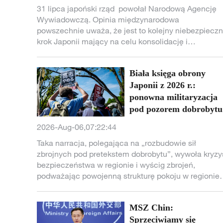
31 lipca japoński rząd powołał Narodową Agencję
Wywiadowczą. Opinia międzynarodowa
powszechnie uważa, że jest to kolejny niebezpiecz
krok Japonii mający na celu konsolidację i
wzmocnienie jej zdolności wywiadowczych,
odtworzenie centralizacji wywiadu z czasów wojny,
Biała księga obrony
przywołanie widma militaryzmu i realizację program
rozbudowy sił zbrojnych.
Japonii z 2026 r.:
ponowna militaryzacja
pod pozorem dobrobyt
2026-Aug-06,07:22:44
Taka narracja, polegająca na „rozbudowie sił
zbrojnych pod pretekstem dobrobytu”, wywoła kryzy
bezpieczeństwa w regionie i wyścig zbrojeń,
podważając powojenną strukturę pokoju w regionie
Azji i Pacyfiku. Społeczność międzynarodowa
powinna zachować czujność wobec prawdziwych
MSZ Chin:
intencji Japonii.
Sprzeciwiamy się