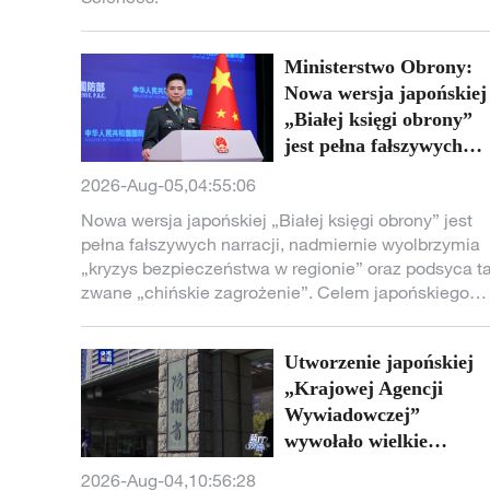
Ministerstwo Obrony:
Nowa wersja japońskiej
„Białej księgi obrony”
jest pełna fałszywych
narracji
2026-Aug-05,04:55:06
Nowa wersja japońskiej „Białej księgi obrony” jest
pełna fałszywych narracji, nadmiernie wyolbrzymia
„kryzys bezpieczeństwa w regionie” oraz podsyca t
zwane „chińskie zagrożenie”. Celem japońskiego
działania jest znalezienie pretekstu do rozluźnienia
ograniczeń dotyczących własnych sił zbrojnych.
Utworzenie japońskiej
Wyrażamy w tej sprawie głębokie niezadowolenie i
stanowczo się temu sprzeciwiamy - oświadczył
„Krajowej Agencji
rzecznik chiskiego Ministerstwa Obrony, Chen Xi.
Wywiadowczej”
wywołało wielkie
ostrożności
2026-Aug-04,10:56:28