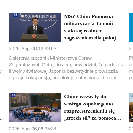
juanów, co oznacza wzrost o 17,3% w porównaniu z
rokiem poprzednim, utrzymując dobrą tendencję
MSZ Chin: Ponowna
wzrostu. Z tego eksport wyniósł 17,44 bilionów
juanów, wzrastając o 14%, a import 12,69 bilionów
militaryzacja Japonii
juanów, ze wzrostem o 22%.
stała się realnym
zagrożeniem dla pokoju
w regionie – trzeba być
2026-Aug-06,12:39:03
2
bardzo czujnym
6 sierpnia rzecznik Ministerstwa Spraw
P
Zagranicznych Chin, Lin Jian, powiedział, że podczas
o
y
II wojny światowej Japonia bezwstydnie prowadziła
m
agresję i ekspansję, popełniając olbrzymie zbrodnie,
p
które przyniosły ogromne cierpienia sąsiednim
w
krajom w Azji i całemu światu.
G
Chiny wezwały do
C
ścisłego zapobiegania
n
m
rozprzestrzenianiu się
m
y
„trzech sił” za pomocą
c
nowych technologii
2026-Aug-06,08:25:24
2