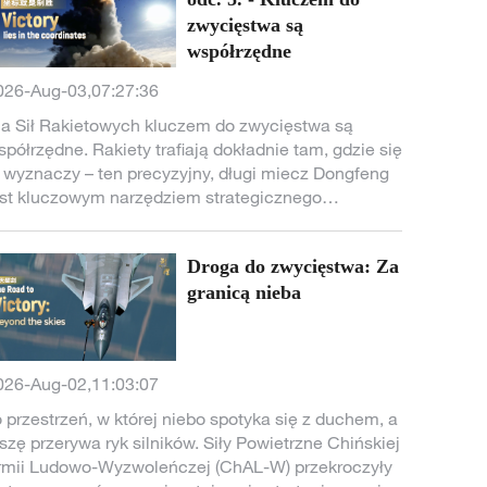
zwycięstwa są
współrzędne
026-Aug-03,07:27:36
la Sił Rakietowych kluczem do zwycięstwa są
spółrzędne. Rakiety trafiają dokładnie tam, gdzie się
e wyznaczy – ten precyzyjny, długi miecz Dongfeng
est kluczowym narzędziem strategicznego
dstraszania i fundamentem bezpieczeństwa
arodowego.
Droga do zwycięstwa: Za
granicą nieba
026-Aug-02,11:03:07
o przestrzeń, w której niebo spotyka się z duchem, a
iszę przerywa ryk silników. Siły Powietrzne Chińskiej
rmii Ludowo-Wyzwoleńczej (ChAL-W) przekroczyły