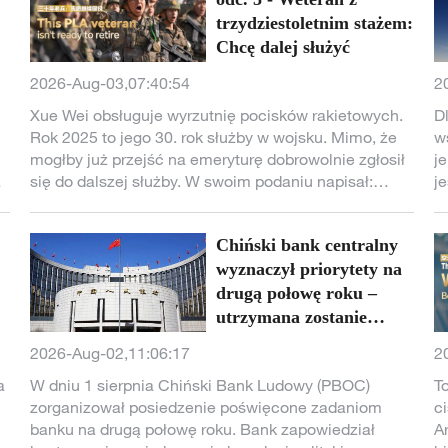
gospodarka Chin to coś więcej niż tylko sezonowy
trzydziestoletnim stażem:
wzrost krajowej konsumpcji; pokazuje też, jak
Chcę dalej służyć
ogromny rynek Chin tworzy nowe możliwości dla
2026-Aug-03,07:40:54
2
globalnej gospodarki.
Xue Wei obsługuje wyrzutnię pocisków rakietowych.
D
ki
Rok 2025 to jego 30. rok służby w wojsku. Mimo, że
w
mogłby już przejść na emeryturę dobrowolnie zgłosił
j
się do dalszej służby. W swoim podaniu napisał:
j
Patrząc wstecz na te 30 lat oddałem najlepszą część
o
mojej młodości stanowisku wyrzutni, mój ukochany
n
Chiński bank centralny
mundur nosiłem całe życie, jako obsługujący
wyrzutnię byłem zawsze gotowy, a w rękach
wyznaczył priorytety na
trzymałem pociski przez całe życie. Nie chcę, aby to
drugą połowę roku –
był koniec mojej kariery wojskowej, chcę
utrzymana zostanie
kontynuować służbę.
umiarkowanie łagodna
2026-Aug-02,11:06:17
2
polityka pieniężna
a
W dniu 1 sierpnia Chiński Bank Ludowy (PBOC)
T
n
zorganizował posiedzenie poświęcone zadaniom
c
banku na drugą połowę roku. Bank zapowiedział
A