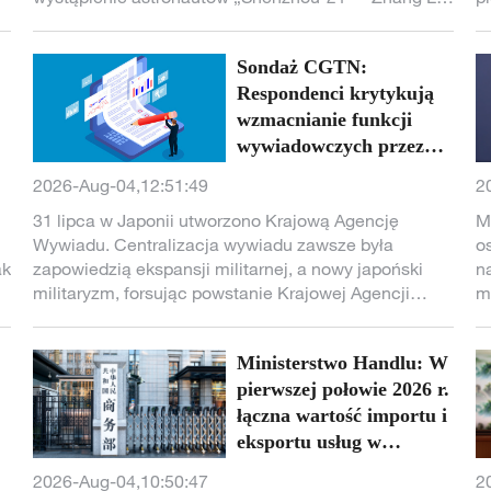
Wu Fei i Zhang Hongzhang – po powrocie na Ziemię.
s
i
Sondaż CGTN:
j
Respondenci krytykują
sa
wzmacnianie funkcji
wywiadowczych przez
japońską prawicę
2026-Aug-04,12:51:49
2
31 lipca w Japonii utworzono Krajową Agencję
M
Wywiadu. Centralizacja wywiadu zawsze była
o
ak
zapowiedzią ekspansji militarnej, a nowy japoński
n
militaryzm, forsując powstanie Krajowej Agencji
m
Wywiadu, ponownie wciąga japońskie
fa
społeczeństwo na wóz inwazyjnej ekspansji
z
Ministerstwo Handlu: W
zewnętrznej.
Ch
pierwszej połowie 2026 r.
łączna wartość importu i
eksportu usług w
Chinach wyniosła około
2026-Aug-04,10:50:47
2