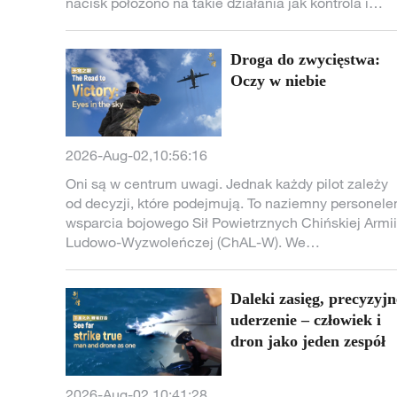
nacisk położono na takie działania jak kontrola i
zatrzymywanie jednostek, blokowanie prób
forsowania wyznaczonych stref oraz przymusowe
Droga do zwycięstwa:
odholowywanie jednostek.
Oczy w niebie
2026-Aug-02,10:56:16
Oni są w centrum uwagi. Jednak każdy pilot zależy
od decyzji, które podejmują. To naziemny personel
wsparcia bojowego Sił Powietrznych Chińskiej Armii
Ludowo-Wyzwoleńczej (ChAL-W). We
współczesnych działaniach wojennych o
zwycięstwie decydują nie tylko nowoczesne
Daleki zasięg, precyzyjn
samoloty, lecz także przewaga informacyjna,
szybkość analizy i trafność podejmowanych decyzji
uderzenie – człowiek i
Za każdą misją stoi zespół specjalistów, którzy
dron jako jeden zespół
analizują sytuację i koordynują działania. Od kokpit
po centrum dowodzenia, Siły Powietrzne ChAL-W
2026-Aug-02,10:41:28