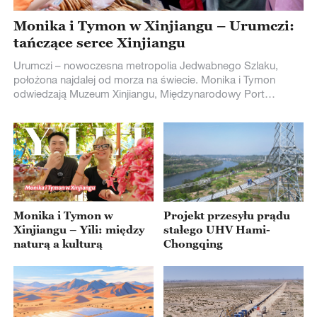
Monika i Tymon w Xinjiangu – Urumczi:
tańczące serce Xinjiangu
Urumczi – nowoczesna metropolia Jedwabnego Szlaku,
położona najdalej od morza na świecie. Monika i Tymon
odwiedzają Muzeum Xinjiangu, Międzynarodowy Port
Lądowy China Railway Express i Islamski Instytut, gdzie
tradycja łączy się z nowoczesnością. Na końcu wyruszają na
Wielki Bazar – pełen zapachów, muzyki i tańca. Tu historia
spotyka przyszłość, a całe miasto tańczy w rytmie
Jedwabnego Szlaku.
Monika i Tymon w
Projekt przesyłu prądu
Xinjiangu – Yili: między
stałego UHV Hami-
naturą a kulturą
Chongqing