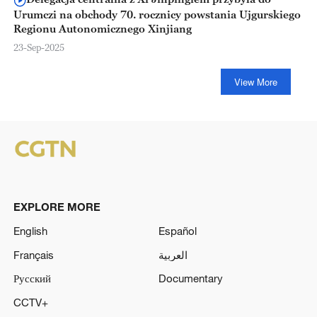
Urumczi na obchody 70. rocznicy powstania Ujgurskiego
Regionu Autonomicznego Xinjiang
23-Sep-2025
View More
EXPLORE MORE
English
Español
Français
العربية
Русский
Documentary
CCTV+