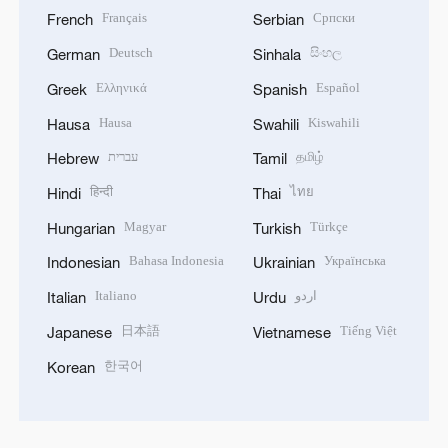
Français
Српски
French
Serbian
Deutsch
සිංහල
German
Sinhala
Ελληνικά
Español
Greek
Spanish
Hausa
Kiswahili
Hausa
Swahili
עברית
தமிழ்
Hebrew
Tamil
हिन्दी
ไทย
Hindi
Thai
Magyar
Türkçe
Hungarian
Turkish
Bahasa Indonesia
Українська
Indonesian
Ukrainian
Italiano
اردو
Italian
Urdu
日本語
Tiếng Việt
Japanese
Vietnamese
한국어
Korean