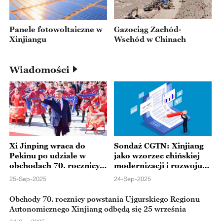
Gazociąg Zachód-
Panele fotowoltaiczne w
Wschód w Chinach
Xinjiangu
Wiadomości
Xi Jinping wraca do
Sondaż CGTN: Xinjiang
Pekinu po udziale w
jako wzorzec chińskiej
obchodach 70. rocznicy
modernizacji i rozwoju
powstania
społecznego
25-Sep-2025
24-Sep-2025
Autonomicznego
Regionu Ujgurskiego
Obchody 70. rocznicy powstania Ujgurskiego Regionu
Xinjiangu
Autonomicznego Xinjiang odbędą się 25 września