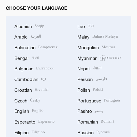
CHOOSE YOUR LANGUAGE
Shqip
ລາວ
Albanian
Lao
العربية
Bahasa Melayu
Arabic
Malay
Беларуская
Монгол
Belarusian
Mongolian
বাংলা
မြန်မာဘာသာ
Bengali
Myanmar
Български
नेपाली
Bulgarian
Nepali
ខ្មែរ
فارسی
Cambodian
Persian
Hrvatski
Polski
Croatian
Polish
Český
Português
Czech
Portuguese
English
پښتو
English
Pashto
Esperanto
Română
Esperanto
Romanian
Filipino
Русский
Filipino
Russian