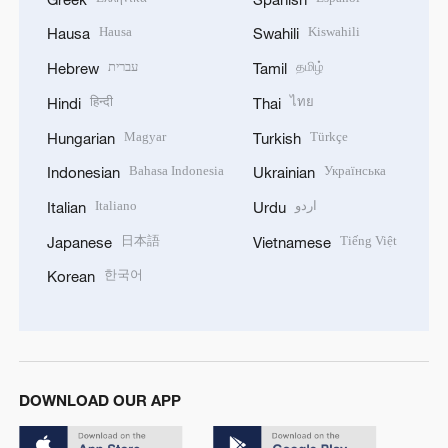
Hausa
Kiswahili
Hausa
Swahili
עברית
தமிழ்
Hebrew
Tamil
हिन्दी
ไทย
Hindi
Thai
Magyar
Türkçe
Hungarian
Turkish
Bahasa Indonesia
Українська
Indonesian
Ukrainian
Italiano
اردو
Italian
Urdu
日本語
Tiếng Việt
Japanese
Vietnamese
한국어
Korean
DOWNLOAD OUR APP