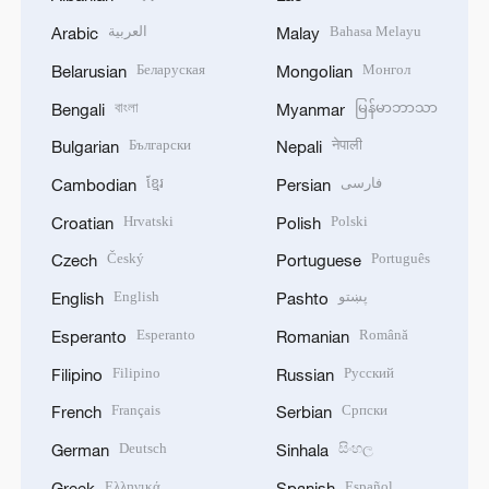
العربية
Bahasa Melayu
Arabic
Malay
Беларуская
Монгол
Belarusian
Mongolian
বাংলা
မြန်မာဘာသာ
Bengali
Myanmar
Български
नेपाली
Bulgarian
Nepali
ខ្មែរ
فارسی
Cambodian
Persian
Hrvatski
Polski
Croatian
Polish
Český
Português
Czech
Portuguese
English
پښتو
English
Pashto
Esperanto
Română
Esperanto
Romanian
Filipino
Русский
Filipino
Russian
Français
Српски
French
Serbian
Deutsch
සිංහල
German
Sinhala
Ελληνικά
Español
Greek
Spanish