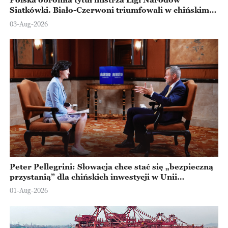
Siatkówki. Biało-Czerwoni triumfowali w chińskim
Ningbo
03-Aug-2026
Peter Pellegrini: Słowacja chce stać się „bezpieczną
przystanią” dla chińskich inwestycji w Unii
Europejskiej
01-Aug-2026