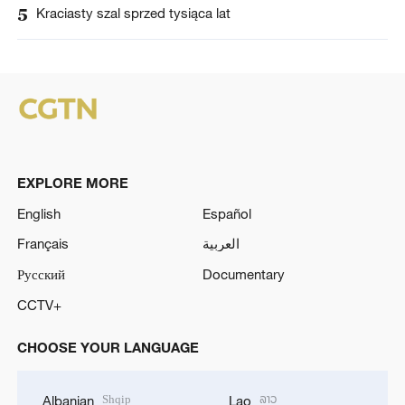
5
Kraciasty szal sprzed tysiąca lat
EXPLORE MORE
English
Español
Français
العربية
Русский
Documentary
CCTV+
CHOOSE YOUR LANGUAGE
Shqip
ລາວ
Albanian
Lao