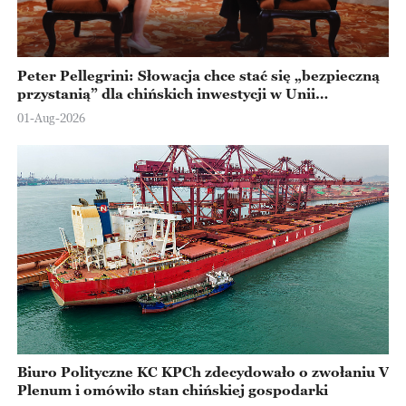
Peter Pellegrini: Słowacja chce stać się „bezpieczną
przystanią” dla chińskich inwestycji w Unii
Europejskiej
01-Aug-2026
Biuro Polityczne KC KPCh zdecydowało o zwołaniu V
Plenum i omówiło stan chińskiej gospodarki