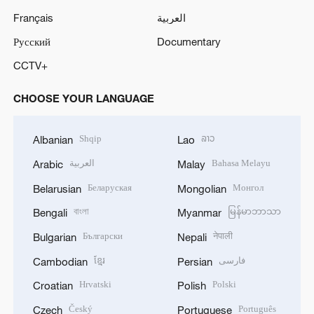
Français
العربية
Русский
Documentary
CCTV+
CHOOSE YOUR LANGUAGE
Shqip
ລາວ
Albanian
Lao
العربية
Bahasa Melayu
Arabic
Malay
Беларуская
Монгол
Belarusian
Mongolian
বাংলা
မြန်မာဘာသာ
Bengali
Myanmar
Български
नेपाली
Bulgarian
Nepali
ខ្មែរ
فارسی
Cambodian
Persian
Hrvatski
Polski
Croatian
Polish
Český
Português
Czech
Portuguese