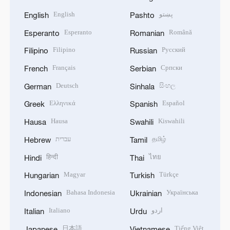
English
پښتو
English
Pashto
Esperanto
Română
Esperanto
Romanian
Filipino
Русский
Filipino
Russian
Français
Српски
French
Serbian
Deutsch
සිංහල
German
Sinhala
Ελληνικά
Español
Greek
Spanish
Hausa
Kiswahili
Hausa
Swahili
עברית
தமிழ்
Hebrew
Tamil
हिन्दी
ไทย
Hindi
Thai
Magyar
Türkçe
Hungarian
Turkish
Bahasa Indonesia
Українська
Indonesian
Ukrainian
Italiano
اردو
Italian
Urdu
日本語
Tiếng Việt
Japanese
Vietnamese