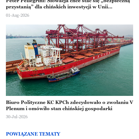
Peter Pellegrini: Słowacja chce stać się „bezpieczną
przystanią” dla chińskich inwestycji w Unii
Europejskiej
01-Aug-2026
Biuro Polityczne KC KPCh zdecydowało o zwołaniu V
Plenum i omówiło stan chińskiej gospodarki
30-Jul-2026
POWIĄZANE TEMATY