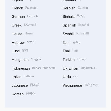
Français
Српски
French
Serbian
Deutsch
සිංහල
German
Sinhala
Ελληνικά
Español
Greek
Spanish
Hausa
Kiswahili
Hausa
Swahili
עברית
தமிழ்
Hebrew
Tamil
हिन्दी
ไทย
Hindi
Thai
Magyar
Türkçe
Hungarian
Turkish
Bahasa Indonesia
Українська
Indonesian
Ukrainian
Italiano
اردو
Italian
Urdu
日本語
Tiếng Việt
Japanese
Vietnamese
한국어
Korean