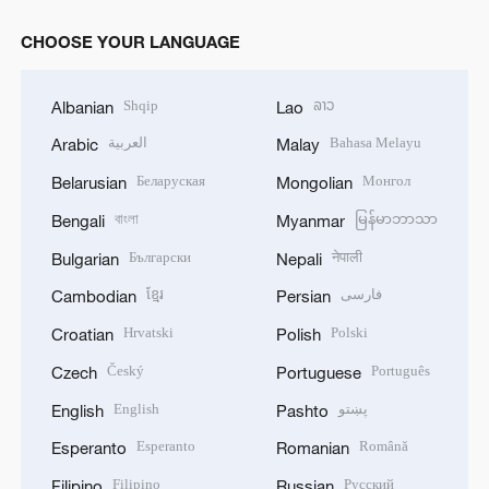
CHOOSE YOUR LANGUAGE
Shqip
ລາວ
Albanian
Lao
العربية
Bahasa Melayu
Arabic
Malay
Беларуская
Монгол
Belarusian
Mongolian
বাংলা
မြန်မာဘာသာ
Bengali
Myanmar
Български
नेपाली
Bulgarian
Nepali
ខ្មែរ
فارسی
Cambodian
Persian
Hrvatski
Polski
Croatian
Polish
Český
Português
Czech
Portuguese
English
پښتو
English
Pashto
Esperanto
Română
Esperanto
Romanian
Filipino
Русский
Filipino
Russian