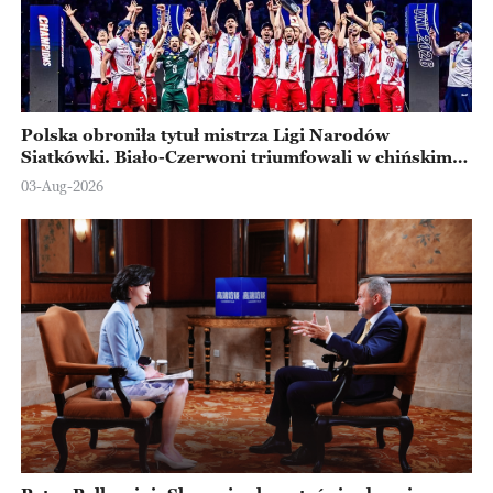
Polska obroniła tytuł mistrza Ligi Narodów
Siatkówki. Biało-Czerwoni triumfowali w chińskim
Ningbo
03-Aug-2026