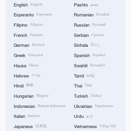
English
پښتو
English
Pashto
Esperanto
Română
Esperanto
Romanian
Filipino
Русский
Filipino
Russian
Français
Српски
French
Serbian
Deutsch
සිංහල
German
Sinhala
Ελληνικά
Español
Greek
Spanish
Hausa
Kiswahili
Hausa
Swahili
עברית
தமிழ்
Hebrew
Tamil
हिन्दी
ไทย
Hindi
Thai
Magyar
Türkçe
Hungarian
Turkish
Bahasa Indonesia
Українська
Indonesian
Ukrainian
Italiano
اردو
Italian
Urdu
日本語
Tiếng Việt
Japanese
Vietnamese