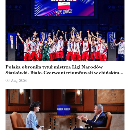
Polska obroniła tytuł mistrza Ligi Narodów
Siatkówki. Biało-Czerwoni triumfowali w chińskim
Ningbo
03-Aug-2026