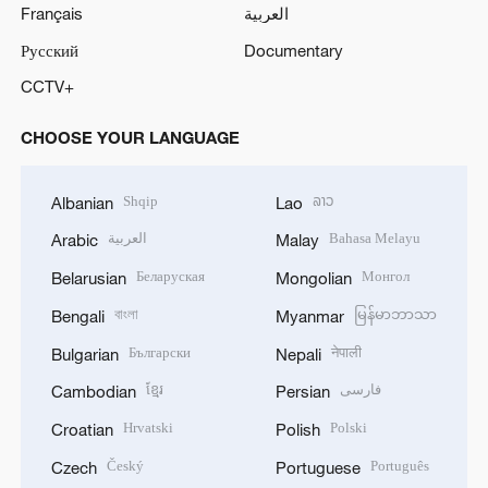
Français
العربية
Русский
Documentary
CCTV+
CHOOSE YOUR LANGUAGE
Shqip
ລາວ
Albanian
Lao
العربية
Bahasa Melayu
Arabic
Malay
Беларуская
Монгол
Belarusian
Mongolian
বাংলা
မြန်မာဘာသာ
Bengali
Myanmar
Български
नेपाली
Bulgarian
Nepali
ខ្មែរ
فارسی
Cambodian
Persian
Hrvatski
Polski
Croatian
Polish
Český
Português
Czech
Portuguese