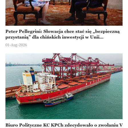
Peter Pellegrini: Słowacja chce stać się „bezpieczną
przystanią” dla chińskich inwestycji w Unii
Europejskiej
01-Aug-2026
Biuro Polityczne KC KPCh zdecydowało o zwołaniu V