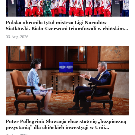
Polska obroniła tytuł mistrza Ligi Narodów
Siatkówki. Biało-Czerwoni triumfowali w chińskim
Ningbo
03-Aug-2026
Peter Pellegrini: Słowacja chce stać się „bezpieczną
przystanią” dla chińskich inwestycji w Unii
Europejskiej