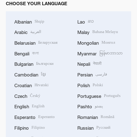
CHOOSE YOUR LANGUAGE
Shqip
ລາວ
Albanian
Lao
العربية
Bahasa Melayu
Arabic
Malay
Беларуская
Монгол
Belarusian
Mongolian
বাংলা
မြန်မာဘာသာ
Bengali
Myanmar
Български
नेपाली
Bulgarian
Nepali
ខ្មែរ
فارسی
Cambodian
Persian
Hrvatski
Polski
Croatian
Polish
Český
Português
Czech
Portuguese
English
پښتو
English
Pashto
Esperanto
Română
Esperanto
Romanian
Filipino
Русский
Filipino
Russian