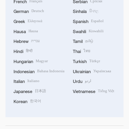
Français
Српски
French
Serbian
Deutsch
සිංහල
German
Sinhala
Ελληνικά
Español
Greek
Spanish
Hausa
Kiswahili
Hausa
Swahili
עברית
தமிழ்
Hebrew
Tamil
हिन्दी
ไทย
Hindi
Thai
Magyar
Türkçe
Hungarian
Turkish
Bahasa Indonesia
Українська
Indonesian
Ukrainian
Italiano
اردو
Italian
Urdu
日本語
Tiếng Việt
Japanese
Vietnamese
한국어
Korean