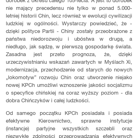
dorobek z okresu całego 105-lecia. A jest to dorobek
nie mający precedensu nie tylko w ponad 5.000-
letniej historii Chin, lecz również w ewolucji cywilizacji
ludzkiej w ogólności. Wystarczy powiedzieć, że -
dzięki polityce Partii - Chiny zostały przeobrażone z
państwa niedorozwoju i ubóstwa w drugą, a
niedługo, jak sądzę, w pierwszą gospodarkę świata.
Zasadna jest przeto prognoza, że, dzięki
urzeczywistnianiu wskazań zawartych w Myślach Xi,
modernizacja, przechodzenie od starych do nowych
„lokomotyw” rozwoju Chin oraz utworzenie niejako
nowej KPCh umożliwi wznoszenie jakości socjalizmu
o specyfice chińskiej na coraz wyższy poziom - dla
dobra Chińczyków i całej ludzkości.
Od samego początku KPCh posiadała i posiada
efektywne Kierownictwo, sprawne instytucje
(instancje) partyjne wszystkich szczebli oraz
niezwykłe zdolności przeprowadzania efektywnych