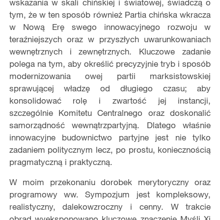
wskazania w skali chińskiej i światowej, świadczą o
tym, że w ten sposób również Partia chińska wkracza
w Nową Erę swego innowacyjnego rozwoju w
teraźniejszych oraz w przyszłych uwarunkowaniach
wewnętrznych i zewnętrznych. Kluczowe zadanie
polega na tym, aby określić precyzyjnie tryb i sposób
modernizowania owej partii marksistowskiej
sprawującej władzę od długiego czasu; aby
konsolidować rolę i zwartość jej instancji,
szczególnie Komitetu Centralnego oraz doskonalić
samorządność wewnątrzpartyjną. Dlatego właśnie
innowacyjne budownictwo partyjne jest nie tylko
zadaniem politycznym lecz, po prostu, koniecznością
pragmatyczną i praktyczną.
W moim przekonaniu dorobek merytoryczny oraz
programowy ww. Sympozjum jest kompleksowy,
realistyczny, dalekowzroczny i cenny. W trakcie
obrad wyeksponowano kluczowe znaczenie Myśli Xi