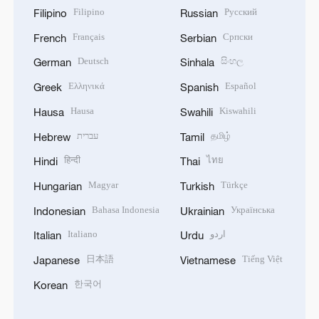
Filipino
Русский
Filipino
Russian
Français
Српски
French
Serbian
Deutsch
සිංහල
German
Sinhala
Ελληνικά
Español
Greek
Spanish
Hausa
Kiswahili
Hausa
Swahili
עברית
தமிழ்
Hebrew
Tamil
हिन्दी
ไทย
Hindi
Thai
Magyar
Türkçe
Hungarian
Turkish
Bahasa Indonesia
Українська
Indonesian
Ukrainian
Italiano
اردو
Italian
Urdu
日本語
Tiếng Việt
Japanese
Vietnamese
한국어
Korean