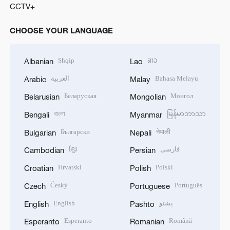
CCTV+
CHOOSE YOUR LANGUAGE
Shqip
ລາວ
Albanian
Lao
العربية
Bahasa Melayu
Arabic
Malay
Беларуская
Монгол
Belarusian
Mongolian
বাংলা
မြန်မာဘာသာ
Bengali
Myanmar
Български
नेपाली
Bulgarian
Nepali
ខ្មែរ
فارسی
Cambodian
Persian
Hrvatski
Polski
Croatian
Polish
Český
Português
Czech
Portuguese
English
پښتو
English
Pashto
Esperanto
Română
Esperanto
Romanian