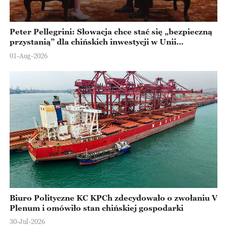
Peter Pellegrini: Słowacja chce stać się „bezpieczną
przystanią” dla chińskich inwestycji w Unii
Europejskiej
01-Aug-2026
Biuro Polityczne KC KPCh zdecydowało o zwołaniu V
Plenum i omówiło stan chińskiej gospodarki
30-Jul-2026