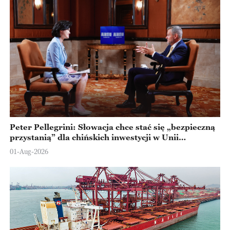
Peter Pellegrini: Słowacja chce stać się „bezpieczną
przystanią” dla chińskich inwestycji w Unii
Europejskiej
01-Aug-2026