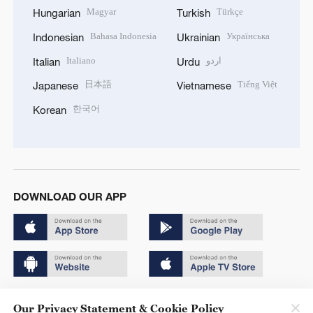
Magyar
Türkçe
Hungarian
Turkish
Bahasa Indonesia
Українська
Indonesian
Ukrainian
Italiano
اردو
Italian
Urdu
日本語
Tiếng Việt
Japanese
Vietnamese
한국어
Korean
DOWNLOAD OUR APP
Copyright © 2024 CGTN.
Our Privacy Statement & Cookie Policy