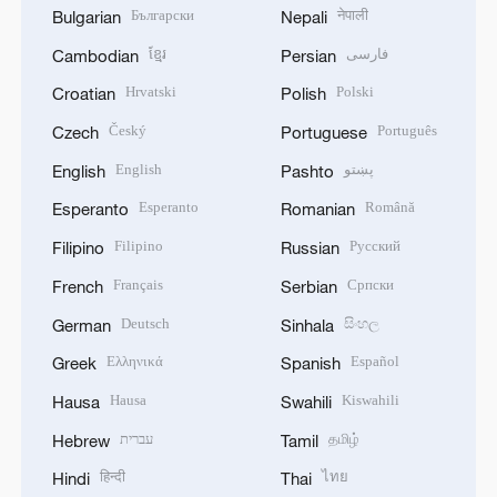
Български
नेपाली
Bulgarian
Nepali
ខ្មែរ
فارسی
Cambodian
Persian
Hrvatski
Polski
Croatian
Polish
Český
Português
Czech
Portuguese
English
پښتو
English
Pashto
Esperanto
Română
Esperanto
Romanian
Filipino
Русский
Filipino
Russian
Français
Српски
French
Serbian
Deutsch
සිංහල
German
Sinhala
Ελληνικά
Español
Greek
Spanish
Hausa
Kiswahili
Hausa
Swahili
עברית
தமிழ்
Hebrew
Tamil
हिन्दी
ไทย
Hindi
Thai