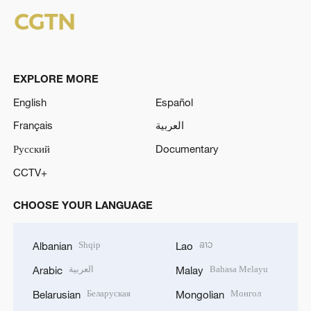
EXPLORE MORE
English
Español
Français
العربية
Русский
Documentary
CCTV+
CHOOSE YOUR LANGUAGE
Shqip
ລາວ
Albanian
Lao
العربية
Bahasa Melayu
Arabic
Malay
Беларуская
Монгол
Belarusian
Mongolian