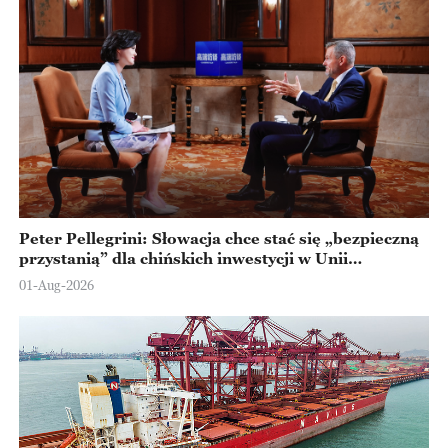
Peter Pellegrini: Słowacja chce stać się „bezpieczną
przystanią” dla chińskich inwestycji w Unii
Europejskiej
01-Aug-2026