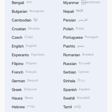
বাংলা
မြန်မာဘာသာ
Bengali
Myanmar
Български
नेपाली
Bulgarian
Nepali
ខ្មែរ
فارسی
Cambodian
Persian
Hrvatski
Polski
Croatian
Polish
Český
Português
Czech
Portuguese
English
پښتو
English
Pashto
Esperanto
Română
Esperanto
Romanian
Filipino
Русский
Filipino
Russian
Français
Српски
French
Serbian
Deutsch
සිංහල
German
Sinhala
Ελληνικά
Español
Greek
Spanish
Hausa
Kiswahili
Hausa
Swahili
עברית
தமிழ்
Hebrew
Tamil