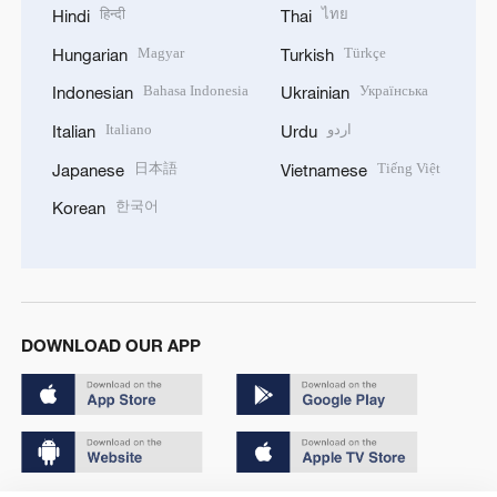
हिन्दी
ไทย
Hindi
Thai
Magyar
Türkçe
Hungarian
Turkish
Bahasa Indonesia
Українська
Indonesian
Ukrainian
Italiano
اردو
Italian
Urdu
日本語
Tiếng Việt
Japanese
Vietnamese
한국어
Korean
DOWNLOAD OUR APP