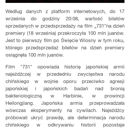
Według danych z platform internetowych, do 17
września do godziny 20:08, wartość biletów
sprzedanych w przedsprzedaży na film „731”na dzień
premiery (18 września) przekroczyła 100 mln juanów.
Jest to pierwszy film po Święcie Wiosny w tym roku,
którego przedsprzedaż biletów na dzień premiery
osiągnęła 100 mln juanów.
Film "731" opowiada historię japońskiej armii
najeźdźczej w przededniu zwycięstwa narodu
chińskiego w wojnie oporu przeciwko agresji
japońskiej i japońskich badań nad bronią
bakteriologiczną w Harbinie, w prowincji
Heilongjiang. Japońska armia przeprowadzała
wówczas eksperymenty na cywilach. Najeźdźcy
próbowali ukryć prawdę, ale determinacja narodu
chińskiego w odkrywaniu historii pozostaje