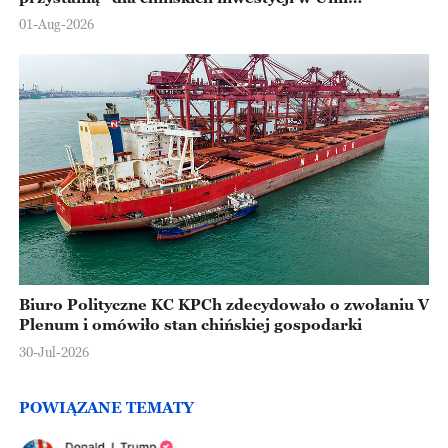
Europejskiej
01-Aug-2026
Biuro Polityczne KC KPCh zdecydowało o zwołaniu V
Plenum i omówiło stan chińskiej gospodarki
30-Jul-2026
POWIĄZANE TEMATY