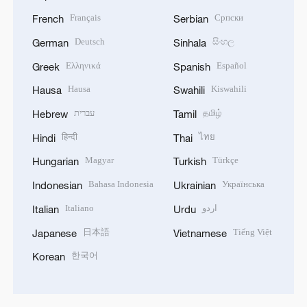
Français
Српски
French
Serbian
Deutsch
සිංහල
German
Sinhala
Ελληνικά
Español
Greek
Spanish
Hausa
Kiswahili
Hausa
Swahili
עברית
தமிழ்
Hebrew
Tamil
हिन्दी
ไทย
Hindi
Thai
Magyar
Türkçe
Hungarian
Turkish
Bahasa Indonesia
Українська
Indonesian
Ukrainian
Italiano
اردو
Italian
Urdu
日本語
Tiếng Việt
Japanese
Vietnamese
한국어
Korean