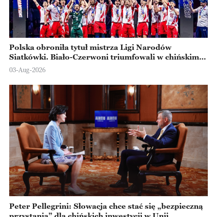
Polska obroniła tytuł mistrza Ligi Narodów
Siatkówki. Biało-Czerwoni triumfowali w chińskim
Ningbo
03-Aug-2026
Peter Pellegrini: Słowacja chce stać się „bezpieczną
przystanią” dla chińskich inwestycji w Unii