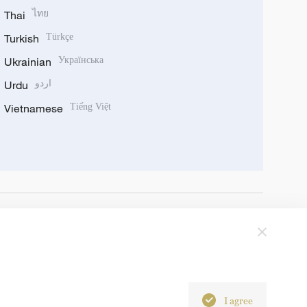
Thai
ไทย
Turkish
Türkçe
Ukrainian
Українська
Urdu
اردو
Vietnamese
Tiếng Việt
I agree
6