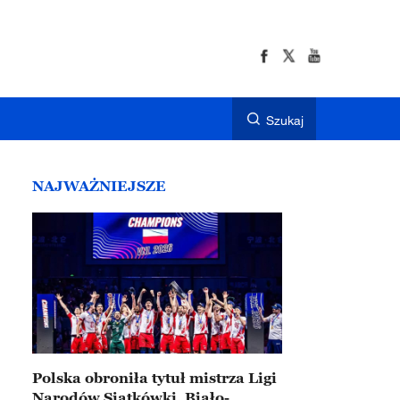
Szukaj
NAJWAŻNIEJSZE
Polska obroniła tytuł mistrza Ligi
Narodów Siatkówki. Biało-