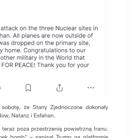
sobotę, że Stany Zjednoczone dokonały
dow, Natanz i Esfahan.
 teraz poza przestrzenią powietrzną Iranu.
nek bomb" – napisał Trump na platformie