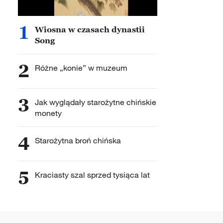
1
Wiosna w czasach dynastii
Song
2
Różne „konie” w muzeum
3
Jak wyglądały starożytne chińskie
monety
4
Starożytna broń chińska
5
Kraciasty szal sprzed tysiąca lat