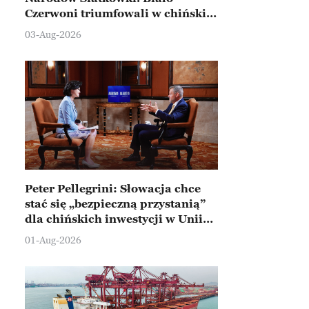
Czerwoni triumfowali w chińskim
Ningbo
03-Aug-2026
Peter Pellegrini: Słowacja chce
stać się „bezpieczną przystanią”
dla chińskich inwestycji w Unii
Europejskiej
01-Aug-2026