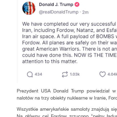
Prezydent USA Donald Trump powiedział w 
nalotów na trzy obiekty nuklearne w Iranie, For
Wszystkie amerykańskie samoloty znajdują się
Na główny cel Fordow zrzucono "pełny ładu