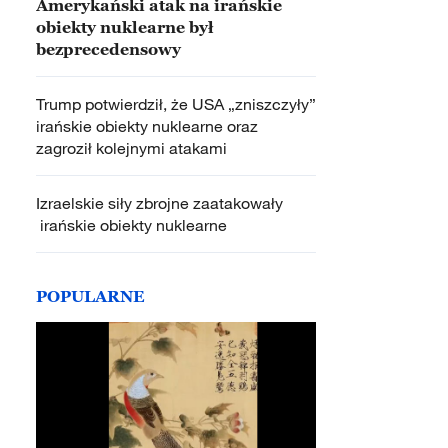
Amerykański atak na irańskie
obiekty nuklearne był
bezprecedensowy
Trump potwierdził, że USA „zniszczyły”
irańskie obiekty nuklearne oraz
zagroził kolejnymi atakami
Izraelskie siły zbrojne zaatakowały
irańskie obiekty nuklearne
POPULARNE