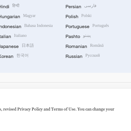
Hindi
हिन्दी
Persian
فارسی
Hungarian
Magyar
Polish
Polski
Indonesian
Bahasa Indonesia
Portuguese
Português
Italian
Italiano
Pashto
پښتو
Japanese
日本語
Romanian
Română
Korean
한국어
Russian
Русский
es, revised Privacy Policy and Terms of Use. You can change your
备 11010502050052号
Disinformation report hotline: 010-8506146