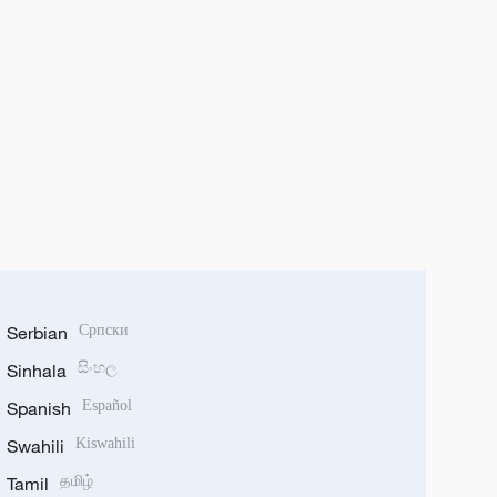
Serbian
Српски
Sinhala
සිංහල
Spanish
Español
Swahili
Kiswahili
Tamil
தமிழ்