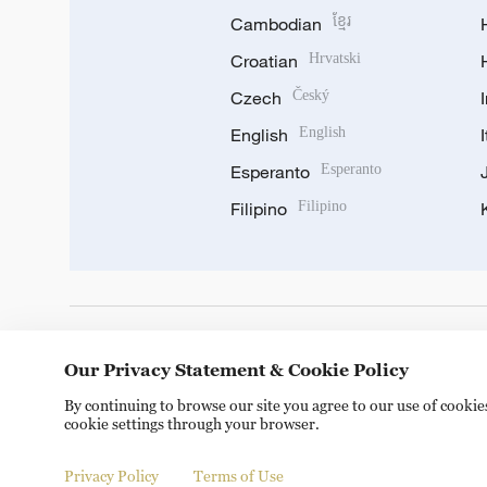
Cambodian
ខ្មែរ
Croatian
Hrvatski
Czech
Český
English
English
Esperanto
Esperanto
Filipino
Filipino
DOWNLOAD OUR APP
Our Privacy Statement & Cookie Policy
By continuing to browse our site you agree to our use of cooki
cookie settings through your browser.
Privacy Policy
Terms of Use
Copyright © 2024 CGTN.
京ICP备20000184号
京公网安