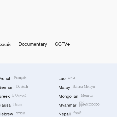
сский
Documentary
CCTV+
French
Français
Lao
ລາວ
German
Deutsch
Malay
Bahasa Melayu
Greek
Ελληνικά
Mongolian
Монгол
Hausa
Hausa
Myanmar
မြန်မာဘာသာ
Hebrew
עברית
Nepali
नेपाली