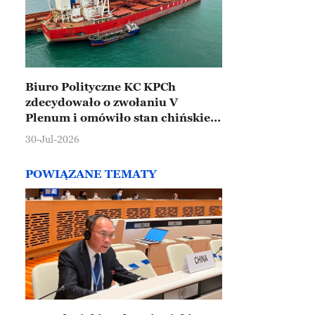
Biuro Polityczne KC KPCh
zdecydowało o zwołaniu V
Plenum i omówiło stan chińskiej
gospodarki
30-Jul-2026
POWIĄZANE TEMATY