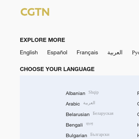
EXPLORE MORE
English
Español
Français
العربية
Ру
CHOOSE YOUR LANGUAGE
Albanian
Shqip
Arabic
العربية
Belarusian
Беларуская
Bengali
বাংলা
Bulgarian
Български