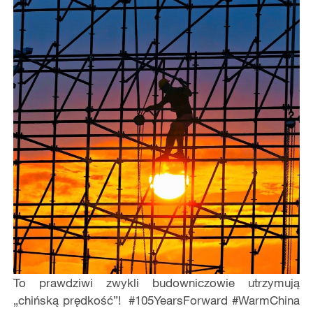
To prawdziwi zwykli budowniczowie utrzymują
„chińską prędkość”! #105YearsForward #WarmChina