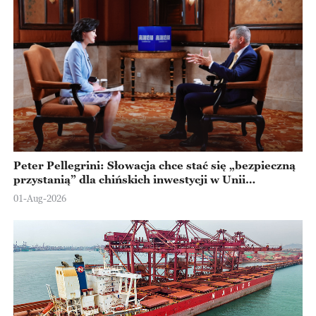
Peter Pellegrini: Słowacja chce stać się „bezpieczną
przystanią” dla chińskich inwestycji w Unii
Europejskiej
01-Aug-2026