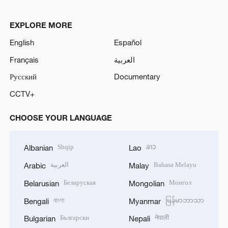
EXPLORE MORE
English
Español
Français
العربية
Русский
Documentary
CCTV+
CHOOSE YOUR LANGUAGE
Shqip
ລາວ
Albanian
Lao
العربية
Bahasa Melayu
Arabic
Malay
Беларуская
Монгол
Belarusian
Mongolian
বাংলা
မြန်မာဘာသာ
Bengali
Myanmar
Български
नेपाली
Bulgarian
Nepali