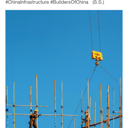
#ChinaInfrastructure #BuildersOfChina (S.S.)