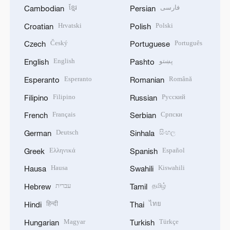
ខ្មែរ
فارسی
Cambodian
Persian
Hrvatski
Polski
Croatian
Polish
Český
Português
Czech
Portuguese
English
پښتو
English
Pashto
Esperanto
Română
Esperanto
Romanian
Filipino
Русский
Filipino
Russian
Français
Српски
French
Serbian
Deutsch
සිංහල
German
Sinhala
Ελληνικά
Español
Greek
Spanish
Hausa
Kiswahili
Hausa
Swahili
עברית
தமிழ்
Hebrew
Tamil
हिन्दी
ไทย
Hindi
Thai
Magyar
Türkçe
Hungarian
Turkish