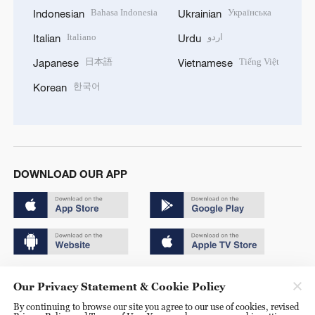
Bahasa Indonesia
Українська
Indonesian
Ukrainian
Italiano
اردو
Italian
Urdu
日本語
Tiếng Việt
Japanese
Vietnamese
한국어
Korean
DOWNLOAD OUR APP
Copyright © 2024 CGTN.
Our Privacy Statement & Cookie Policy
京ICP备20000184号
By continuing to browse our site you agree to our use of cookies, revised