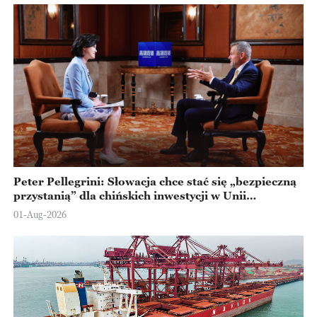
Peter Pellegrini: Słowacja chce stać się „bezpieczną
przystanią” dla chińskich inwestycji w Unii
Europejskiej
01-Aug-2026