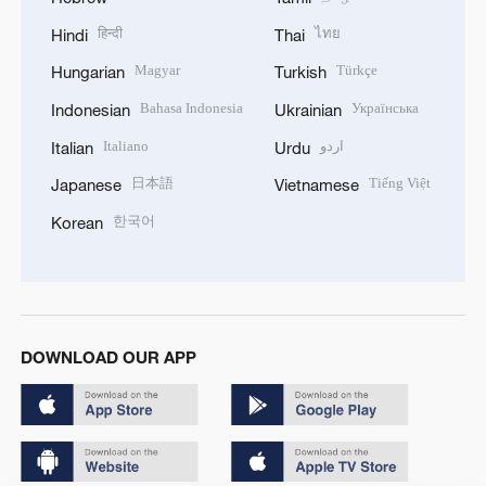
हिन्दी
ไทย
Hindi
Thai
Magyar
Türkçe
Hungarian
Turkish
Bahasa Indonesia
Українська
Indonesian
Ukrainian
Italiano
اردو
Italian
Urdu
日本語
Tiếng Việt
Japanese
Vietnamese
한국어
Korean
DOWNLOAD OUR APP