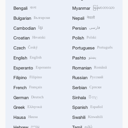
বাংলা
မြန်မာဘာသာ
Bengali
Myanmar
Български
नेपाली
Bulgarian
Nepali
ខ្មែរ
فارسی
Cambodian
Persian
Hrvatski
Polski
Croatian
Polish
Český
Português
Czech
Portuguese
English
پښتو
English
Pashto
Esperanto
Română
Esperanto
Romanian
Filipino
Русский
Filipino
Russian
Français
Српски
French
Serbian
Deutsch
සිංහල
German
Sinhala
Ελληνικά
Español
Greek
Spanish
Hausa
Kiswahili
Hausa
Swahili
עברית
தமிழ்
Hebrew
Tamil