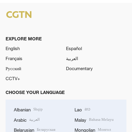
EXPLORE MORE
English
Español
Français
العربية
Русский
Documentary
CCTV+
CHOOSE YOUR LANGUAGE
Shqip
ລາວ
Albanian
Lao
العربية
Bahasa Melayu
Arabic
Malay
Беларуская
Монгол
Belarusian
Mongolian