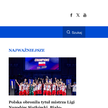
Szukaj
NAJWAŻNIEJSZE
Polska obroniła tytuł mistrza Ligi
Narodów Siatkówki. Biało-