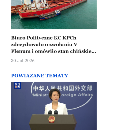
Biuro Polityczne KC KPCh
zdecydowało o zwołaniu V
Plenum i omówiło stan chińskiej
gospodarki
30-Jul-2026
POWIĄZANE TEMATY