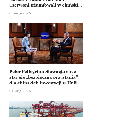
Czerwoni triumfowali w chińskim
Ningbo
03-Aug-2026
Peter Pellegrini: Słowacja chce
stać się „bezpieczną przystanią”
dla chińskich inwestycji w Unii
Europejskiej
01-Aug-2026