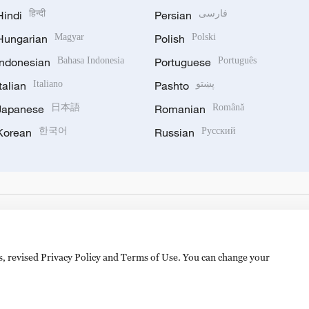
Hindi
हिन्दी
Persian
فارسی
Hungarian
Magyar
Polish
Polski
Indonesian
Bahasa Indonesia
Portuguese
Português
Italian
Italiano
Pashto
پښتو
Japanese
日本語
Romanian
Română
Korean
한국어
Russian
Русский
es, revised Privacy Policy and Terms of Use. You can change your
备 11010502050052号
Disinformation report hotline: 010-8506146