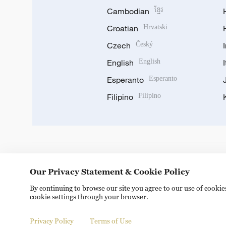
Cambodian
ខ្មែរ
Croatian
Hrvatski
Czech
Český
English
English
Esperanto
Esperanto
Filipino
Filipino
DOWNLOAD OUR APP
Our Privacy Statement & Cookie Policy
By continuing to browse our site you agree to our use of cooki
cookie settings through your browser.
Privacy Policy
Terms of Use
Copyright © 2024 CGTN.
京ICP备20000184号
京公网安