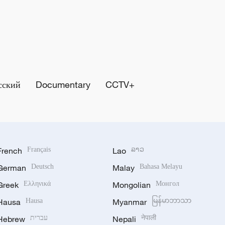
сский
Documentary
CCTV+
French
Français
Lao
ລາວ
German
Deutsch
Malay
Bahasa Melayu
Greek
Ελληνικά
Mongolian
Монгол
Hausa
Hausa
Myanmar
မြန်မာဘာသာ
Hebrew
עברית
Nepali
नेपाली