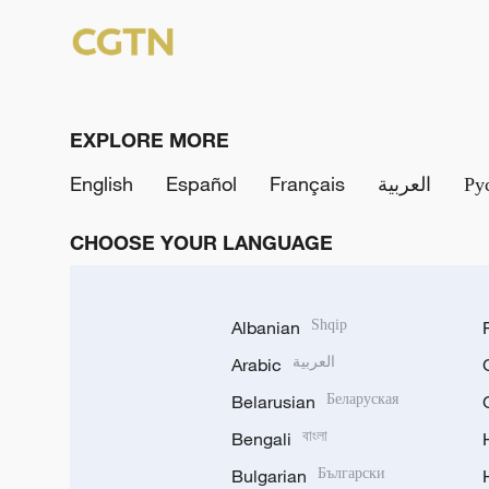
EXPLORE MORE
English
Español
Français
العربية
Ру
CHOOSE YOUR LANGUAGE
Albanian
Shqip
Arabic
العربية
Belarusian
Беларуская
Bengali
বাংলা
Bulgarian
Български