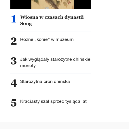
1
Wiosna w czasach dynastii
Song
2
Różne „konie” w muzeum
3
Jak wyglądały starożytne chińskie
monety
4
Starożytna broń chińska
5
Kraciasty szal sprzed tysiąca lat