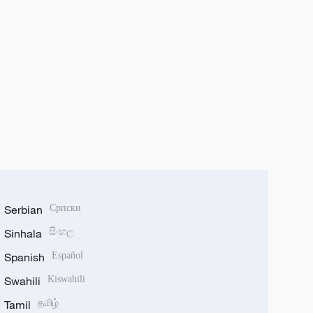
Serbian
Српски
Sinhala
සිංහල
Spanish
Español
Swahili
Kiswahili
Tamil
தமிழ்