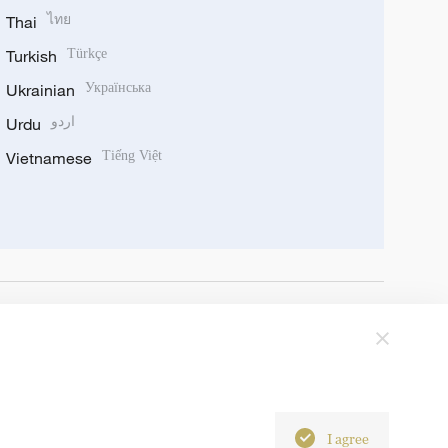
Thai
ไทย
Turkish
Türkçe
Ukrainian
Українська
Urdu
اردو
Vietnamese
Tiếng Việt
I agree
6