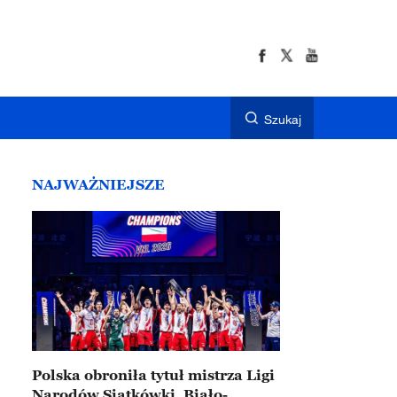
Szukaj
NAJWAŻNIEJSZE
Polska obroniła tytuł mistrza Ligi
Narodów Siatkówki. Biało-