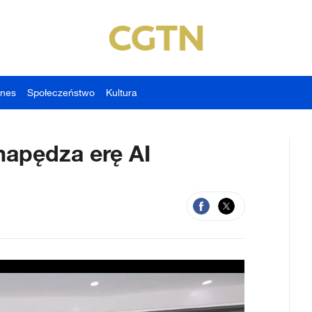
znes
Społeczeństwo
Kultura
 napędza erę AI