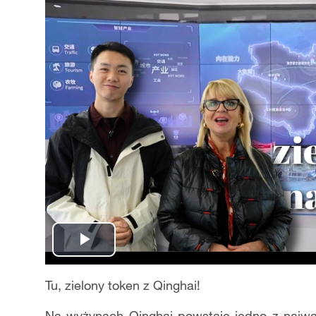
Play
Video
Tu, zielony token z Qinghai!
Na wyżynach Qinghai powstaje jedno z najważ