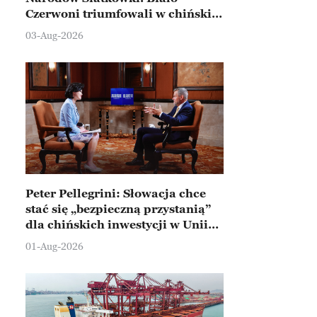
Czerwoni triumfowali w chińskim
Ningbo
03-Aug-2026
Peter Pellegrini: Słowacja chce
stać się „bezpieczną przystanią”
dla chińskich inwestycji w Unii
Europejskiej
01-Aug-2026