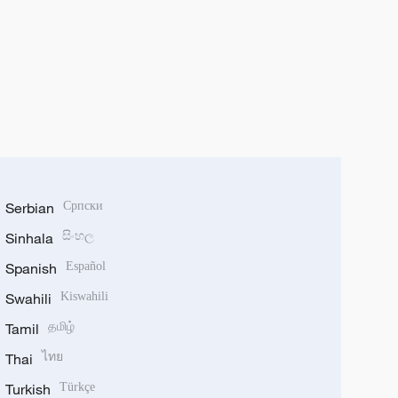
Serbian
Српски
Sinhala
සිංහල
Spanish
Español
Swahili
Kiswahili
Tamil
தமிழ்
Thai
ไทย
Turkish
Türkçe