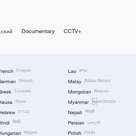
сский
Documentary
CCTV+
French
Français
Lao
ລາວ
German
Deutsch
Malay
Bahasa Melayu
Greek
Ελληνικά
Mongolian
Монгол
Hausa
Hausa
Myanmar
မြန်မာဘာသာ
Hebrew
עברית
Nepali
नेपाली
Hindi
हिन्दी
Persian
فارسی
Hungarian
Magyar
Polish
Polski