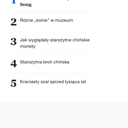
Song
2
Różne „konie” w muzeum
3
Jak wyglądały starożytne chińskie
monety
4
Starożytna broń chińska
5
Kraciasty szal sprzed tysiąca lat