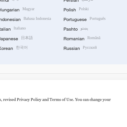
Hindi
Persian
Hungarian
Magyar
Polish
Polski
Indonesian
Bahasa Indonesia
Portuguese
Português
Italian
Italiano
Pashto
پښتو
Japanese
日本語
Romanian
Română
Korean
한국어
Russian
Русский
es, revised Privacy Policy and Terms of Use. You can change your
备 11010502050052号
Disinformation report hotline: 010-8506146