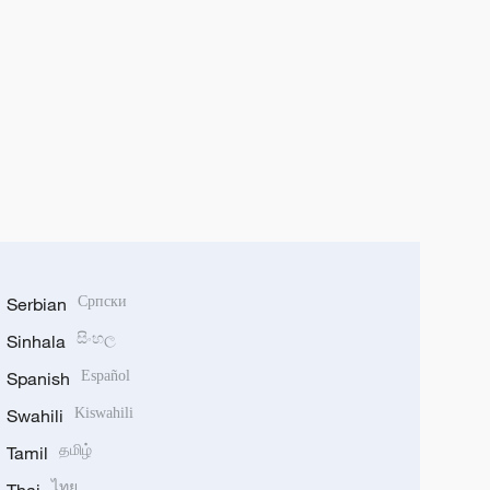
Serbian
Српски
Sinhala
සිංහල
Spanish
Español
Swahili
Kiswahili
Tamil
தமிழ்
ไทย