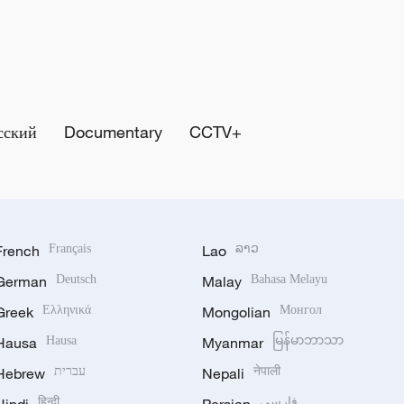
сский
Documentary
CCTV+
French
Français
Lao
ລາວ
German
Deutsch
Malay
Bahasa Melayu
Greek
Ελληνικά
Mongolian
Монгол
Hausa
Hausa
Myanmar
မြန်မာဘာသာ
Hebrew
עברית
Nepali
नेपाली
हिन्दी
فارسی