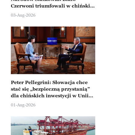
Czerwoni triumfowali w chińskim
Ningbo
03-Aug-2026
Peter Pellegrini: Słowacja chce
stać się „bezpieczną przystanią”
dla chińskich inwestycji w Unii
Europejskiej
01-Aug-2026