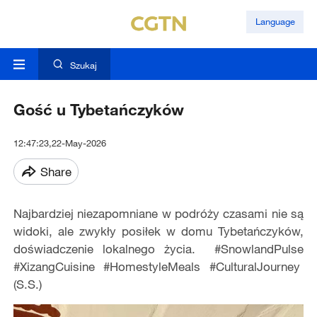
Language
Szukaj
Gość u Tybetańczyków
12:47:23,22-May-2026
Share
Najbardziej niezapomniane w podróży czasami nie są
widoki, ale zwykły posiłek w domu Tybetańczyków,
doświadczenie lokalnego życia. #SnowlandPulse
#XizangCuisine #HomestyleMeals #CulturalJourney
(S.S.)