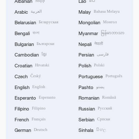
Shqip
ລາວ
Albanian
Lao
العربية
Bahasa Melayu
Arabic
Malay
Беларуская
Монгол
Belarusian
Mongolian
বাংলা
မြန်မာဘာသာ
Bengali
Myanmar
Български
नेपाली
Bulgarian
Nepali
ខ្មែរ
فارسی
Cambodian
Persian
Hrvatski
Polski
Croatian
Polish
Český
Português
Czech
Portuguese
English
پښتو
English
Pashto
Esperanto
Română
Esperanto
Romanian
Filipino
Русский
Filipino
Russian
Français
Српски
French
Serbian
Deutsch
සිංහල
German
Sinhala