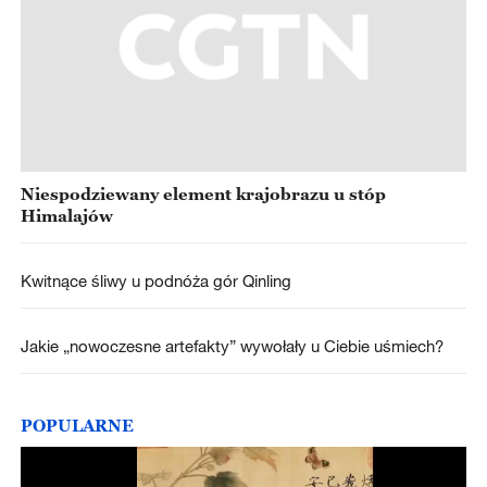
Niespodziewany element krajobrazu u stóp
Himalajów
Kwitnące śliwy u podnóża gór Qinling
Jakie „nowoczesne artefakty” wywołały u Ciebie uśmiech?
POPULARNE