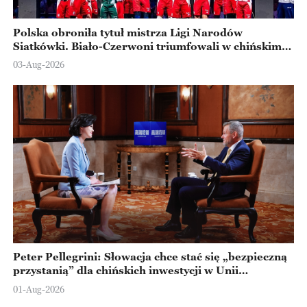
Polska obroniła tytuł mistrza Ligi Narodów
Siatkówki. Biało-Czerwoni triumfowali w chińskim
Ningbo
03-Aug-2026
Peter Pellegrini: Słowacja chce stać się „bezpieczną
przystanią” dla chińskich inwestycji w Unii
Europejskiej
01-Aug-2026