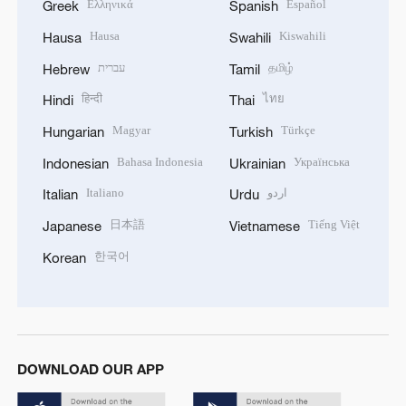
Ελληνικά
Español
Greek
Spanish
Hausa
Kiswahili
Hausa
Swahili
עברית
தமிழ்
Hebrew
Tamil
हिन्दी
ไทย
Hindi
Thai
Magyar
Türkçe
Hungarian
Turkish
Bahasa Indonesia
Українська
Indonesian
Ukrainian
Italiano
اردو
Italian
Urdu
日本語
Tiếng Việt
Japanese
Vietnamese
한국어
Korean
DOWNLOAD OUR APP