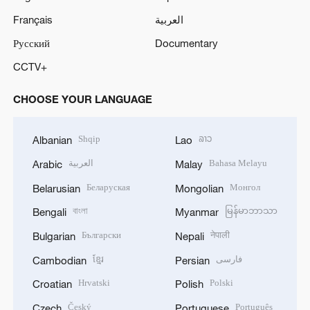
Français
العربية
Русский
Documentary
CCTV+
CHOOSE YOUR LANGUAGE
Shqip
ລາວ
Albanian
Lao
العربية
Bahasa Melayu
Arabic
Malay
Беларуская
Монгол
Belarusian
Mongolian
বাংলা
မြန်မာဘာသာ
Bengali
Myanmar
Български
नेपाली
Bulgarian
Nepali
ខ្មែរ
فارسی
Cambodian
Persian
Hrvatski
Polski
Croatian
Polish
Český
Português
Czech
Portuguese