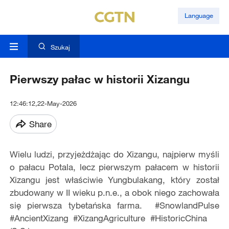
Language
Szukaj
Pierwszy pałac w historii Xizangu
12:46:12,22-May-2026
Share
Wielu ludzi, przyjeżdżając do Xizangu, najpierw myśli
o pałacu Potala, lecz pierwszym pałacem w historii
Xizangu jest właściwie Yungbulakang, który został
zbudowany w II wieku p.n.e., a obok niego zachowała
się pierwsza tybetańska farma. #SnowlandPulse
#AncientXizang #XizangAgriculture #HistoricChina