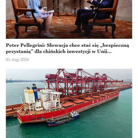
Peter Pellegrini: Słowacja chce stać się „bezpieczną
przystanią” dla chińskich inwestycji w Unii
Europejskiej
01-Aug-2026