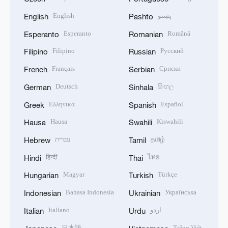
English
پښتو
English
Pashto
Esperanto
Română
Esperanto
Romanian
Filipino
Русский
Filipino
Russian
Français
Српски
French
Serbian
Deutsch
සිංහල
German
Sinhala
Ελληνικά
Español
Greek
Spanish
Hausa
Kiswahili
Hausa
Swahili
עברית
தமிழ்
Hebrew
Tamil
हिन्दी
ไทย
Hindi
Thai
Magyar
Türkçe
Hungarian
Turkish
Bahasa Indonesia
Українська
Indonesian
Ukrainian
Italiano
اردو
Italian
Urdu
日本語
Tiếng Việt