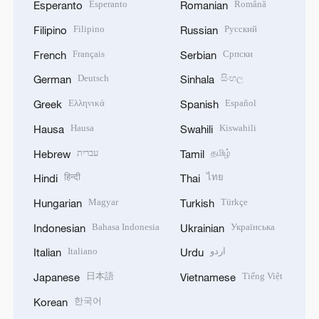
Esperanto
Română
Esperanto
Romanian
Filipino
Русский
Filipino
Russian
Français
Српски
French
Serbian
Deutsch
සිංහල
German
Sinhala
Ελληνικά
Español
Greek
Spanish
Hausa
Kiswahili
Hausa
Swahili
עברית
தமிழ்
Hebrew
Tamil
हिन्दी
ไทย
Hindi
Thai
Magyar
Türkçe
Hungarian
Turkish
Bahasa Indonesia
Українська
Indonesian
Ukrainian
Italiano
اردو
Italian
Urdu
日本語
Tiếng Việt
Japanese
Vietnamese
한국어
Korean