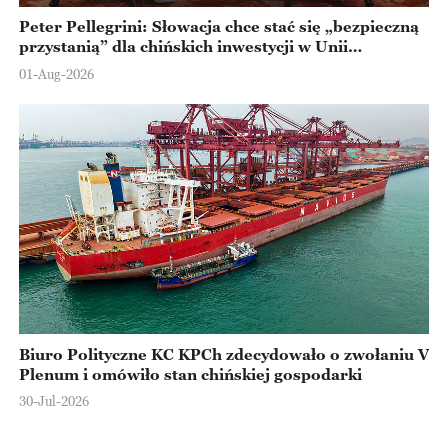
Peter Pellegrini: Słowacja chce stać się „bezpieczną
przystanią” dla chińskich inwestycji w Unii
Europejskiej
01-Aug-2026
Biuro Polityczne KC KPCh zdecydowało o zwołaniu V
Plenum i omówiło stan chińskiej gospodarki
30-Jul-2026