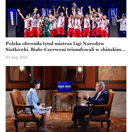
Polska obroniła tytuł mistrza Ligi Narodów
Siatkówki. Biało-Czerwoni triumfowali w chińskim
Ningbo
03-Aug-2026