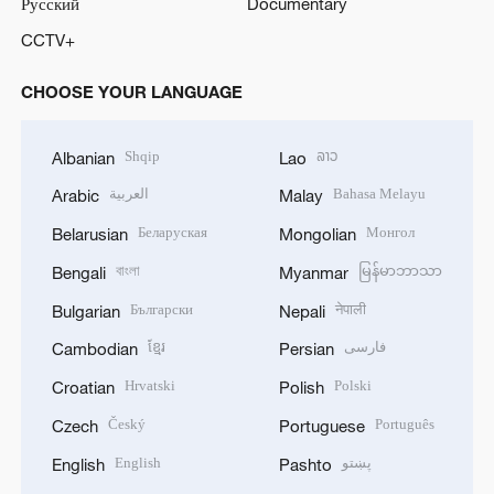
Русский
Documentary
CCTV+
CHOOSE YOUR LANGUAGE
Shqip
ລາວ
Albanian
Lao
العربية
Bahasa Melayu
Arabic
Malay
Беларуская
Монгол
Belarusian
Mongolian
বাংলা
မြန်မာဘာသာ
Bengali
Myanmar
Български
नेपाली
Bulgarian
Nepali
ខ្មែរ
فارسی
Cambodian
Persian
Hrvatski
Polski
Croatian
Polish
Český
Português
Czech
Portuguese
English
پښتو
English
Pashto