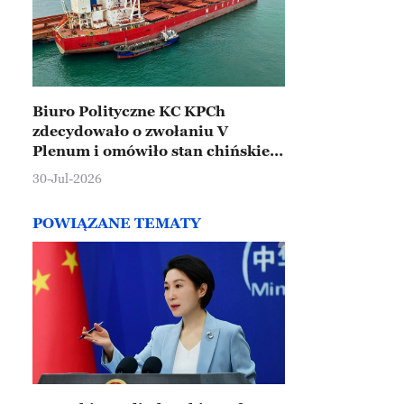
Biuro Polityczne KC KPCh
zdecydowało o zwołaniu V
Plenum i omówiło stan chińskiej
gospodarki
30-Jul-2026
POWIĄZANE TEMATY