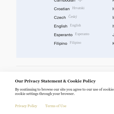
Cambodian
Croatian
Hrvatski
Czech
Český
English
English
Esperanto
Esperanto
Filipino
Filipino
DOWNLOAD OUR APP
Our Privacy Statement & Cookie Policy
By continuing to browse our site you agree to our use of cooki
cookie settings through your browser.
Privacy Policy
Terms of Use
Copyright © 2024 CGTN.
京ICP备20000184号
京公网安