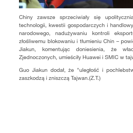
Chiny zawsze sprzeciwiały się upolityczn
technologii, kwestii gospodarczych i handlow
narodowego, nadużywaniu kontroli eksport
złośliwemu blokowaniu i tłumieniu Chin – po
Jiakun, komentując doniesienia, że wł
Zjednoczonych, umieściły Huawei i SMIC w tajw
Guo Jiakun dodał, że "uległość i pochleb
zaszkodzą i zniszczą Tajwan.(Z.T.)