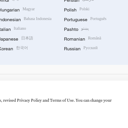
Hindi
Persian
Hungarian
Magyar
Polish
Polski
Indonesian
Bahasa Indonesia
Portuguese
Português
Italian
Italiano
Pashto
پښتو
Japanese
日本語
Romanian
Română
Korean
한국어
Russian
Русский
es, revised Privacy Policy and Terms of Use. You can change your
备 11010502050052号
Disinformation report hotline: 010-8506146