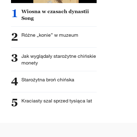
1
Wiosna w czasach dynastii
Song
2
Różne „konie” w muzeum
3
Jak wyglądały starożytne chińskie
monety
4
Starożytna broń chińska
5
Kraciasty szal sprzed tysiąca lat