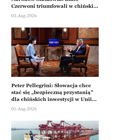
Czerwoni triumfowali w chińskim
Ningbo
03-Aug-2026
Peter Pellegrini: Słowacja chce
stać się „bezpieczną przystanią”
dla chińskich inwestycji w Unii
Europejskiej
01-Aug-2026