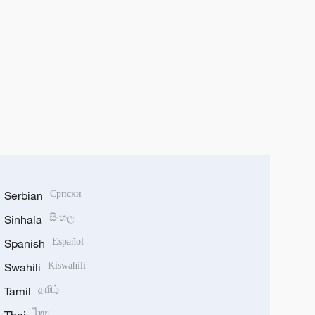
Serbian
Српски
Sinhala
සිංහල
Spanish
Español
Swahili
Kiswahili
Tamil
தமிழ்
ไทย