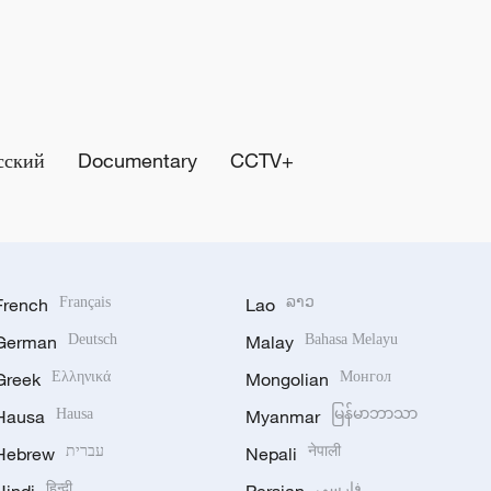
сский
Documentary
CCTV+
French
Français
Lao
ລາວ
German
Deutsch
Malay
Bahasa Melayu
Greek
Ελληνικά
Mongolian
Монгол
Hausa
Hausa
Myanmar
မြန်မာဘာသာ
Hebrew
עברית
Nepali
नेपाली
हिन्दी
فارسی