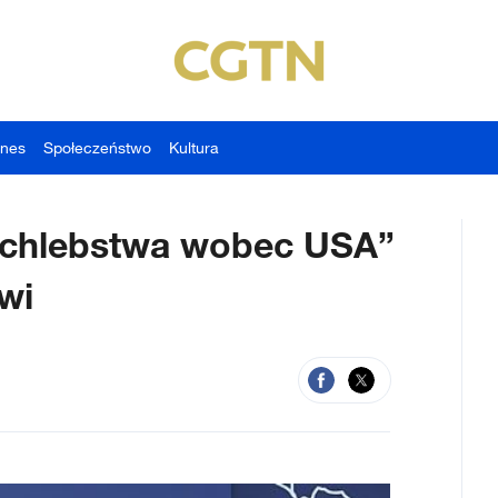
znes
Społeczeństwo
Kultura
pochlebstwa wobec USA”
wi