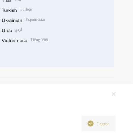
Thai
Turkish
Türkçe
Ukrainian
Українська
Urdu
اردو
Vietnamese
Tiếng Việt
I agree
6