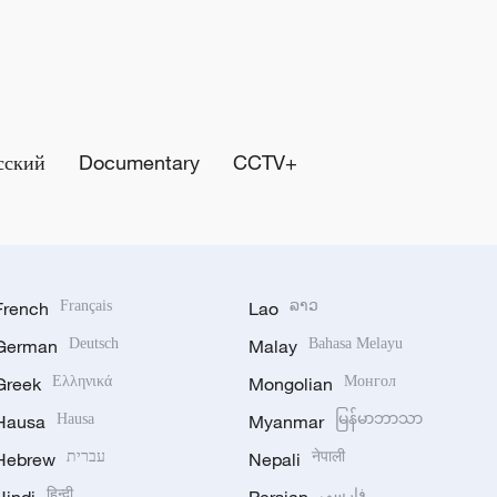
сский
Documentary
CCTV+
French
Français
Lao
ລາວ
German
Deutsch
Malay
Bahasa Melayu
Greek
Ελληνικά
Mongolian
Монгол
Hausa
Hausa
Myanmar
မြန်မာဘာသာ
Hebrew
עברית
Nepali
नेपाली
हिन्दी
فارسی