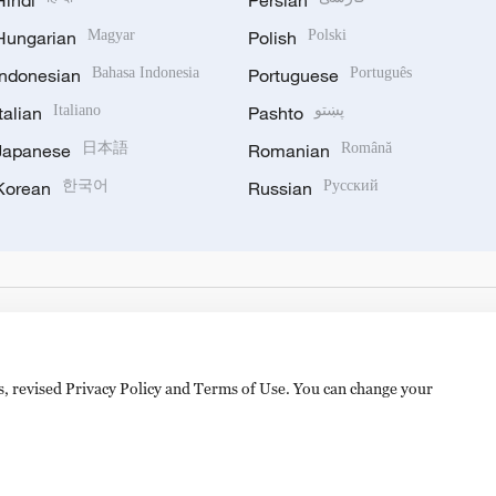
Hindi
Persian
Hungarian
Magyar
Polish
Polski
Indonesian
Bahasa Indonesia
Portuguese
Português
Italian
Italiano
Pashto
پښتو
Japanese
日本語
Romanian
Română
Korean
한국어
Russian
Русский
es, revised Privacy Policy and Terms of Use. You can change your
备 11010502050052号
Disinformation report hotline: 010-8506146