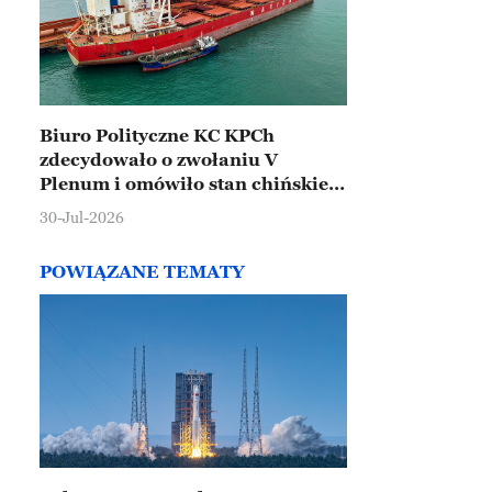
Biuro Polityczne KC KPCh
zdecydowało o zwołaniu V
Plenum i omówiło stan chińskiej
gospodarki
30-Jul-2026
POWIĄZANE TEMATY