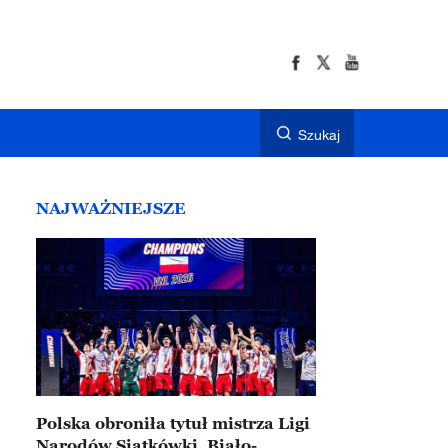
Szukaj
NAJWAŻNIEJSZE
Polska obroniła tytuł mistrza Ligi
Narodów Siatkówki. Biało-