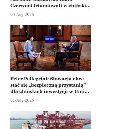
Czerwoni triumfowali w chińskim
Ningbo
03-Aug-2026
Peter Pellegrini: Słowacja chce
stać się „bezpieczną przystanią”
dla chińskich inwestycji w Unii
Europejskiej
01-Aug-2026