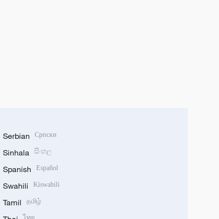
Serbian
Српски
Sinhala
සිංහල
Spanish
Español
Swahili
Kiswahili
Tamil
தமிழ்
ไทย