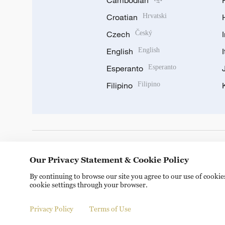
Cambodian
Croatian
Hrvatski
Czech
Český
English
English
Esperanto
Esperanto
Filipino
Filipino
DOWNLOAD OUR APP
Our Privacy Statement & Cookie Policy
By continuing to browse our site you agree to our use of cooki
cookie settings through your browser.
Privacy Policy
Terms of Use
Copyright © 2024 CGTN.
京ICP备20000184号
京公网安