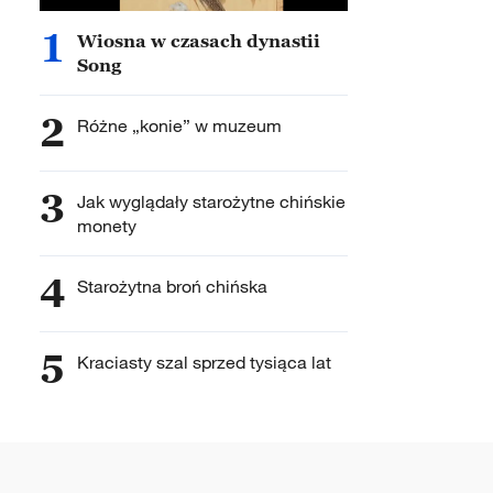
1
Wiosna w czasach dynastii
Song
2
Różne „konie” w muzeum
3
Jak wyglądały starożytne chińskie
monety
4
Starożytna broń chińska
5
Kraciasty szal sprzed tysiąca lat