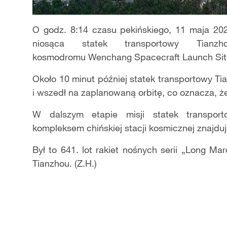
O godz. 8:14 czasu pekińskiego, 11 maja 20
niosąca statek transportowy Tianzh
kosmodromu Wenchang Spacecraft Launch Sit
Około 10 minut później statek transportowy Tia
i wszedł na zaplanowaną orbitę, co oznacza, ż
W dalszym etapie misji statek transpor
kompleksem chińskiej stacji kosmicznej znajdują
Był to 641. lot rakiet nośnych serii „Long Ma
Tianzhou. (Z.H.)