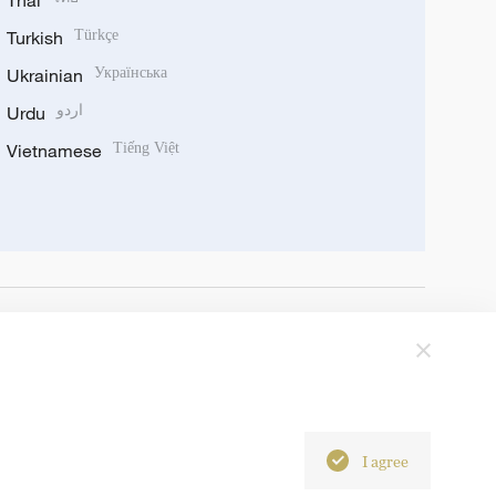
Thai
Turkish
Türkçe
Ukrainian
Українська
Urdu
اردو
Vietnamese
Tiếng Việt
I agree
6