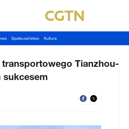
znes
Społeczeństwo
Kultura
u transportowego Tianzhou-
m sukcesem