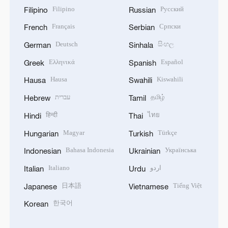
Filipino
Русский
Filipino
Russian
Français
Српски
French
Serbian
Deutsch
සිංහල
German
Sinhala
Ελληνικά
Español
Greek
Spanish
Hausa
Kiswahili
Hausa
Swahili
עברית
தமிழ்
Hebrew
Tamil
हिन्दी
ไทย
Hindi
Thai
Magyar
Türkçe
Hungarian
Turkish
Bahasa Indonesia
Українська
Indonesian
Ukrainian
Italiano
اردو
Italian
Urdu
日本語
Tiếng Việt
Japanese
Vietnamese
한국어
Korean