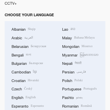
CCTV+
CHOOSE YOUR LANGUAGE
Shqip
ລາວ
Albanian
Lao
العربية
Bahasa Melayu
Arabic
Malay
Беларуская
Монгол
Belarusian
Mongolian
বাংলা
မြန်မာဘာသာ
Bengali
Myanmar
Български
नेपाली
Bulgarian
Nepali
ខ្មែរ
فارسی
Cambodian
Persian
Hrvatski
Polski
Croatian
Polish
Český
Português
Czech
Portuguese
English
پښتو
English
Pashto
Esperanto
Română
Esperanto
Romanian