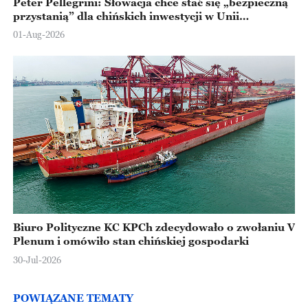
Peter Pellegrini: Słowacja chce stać się „bezpieczną
przystanią” dla chińskich inwestycji w Unii
Europejskiej
01-Aug-2026
Biuro Polityczne KC KPCh zdecydowało o zwołaniu V
Plenum i omówiło stan chińskiej gospodarki
30-Jul-2026
POWIĄZANE TEMATY