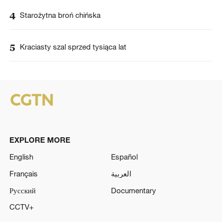
4
Starożytna broń chińska
5
Kraciasty szal sprzed tysiąca lat
EXPLORE MORE
English
Español
Français
العربية
Русский
Documentary
CCTV+