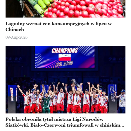
Łagodny wzrost cen konsumpcyjnych w lipcu w
Chinach
09-Aug-2026
Polska obroniła tytuł mistrza Ligi Narodów
Siatkówki. Biało-Czerwoni triumfowali w chińskim
Ningbo