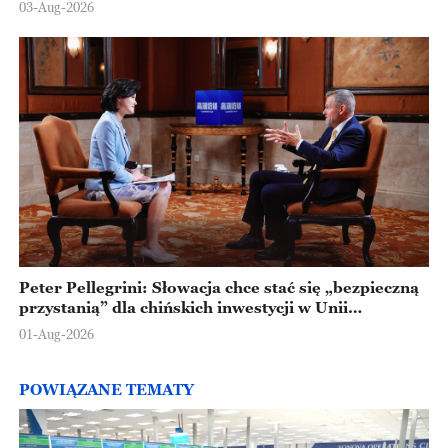
03-Aug-2026
Peter Pellegrini: Słowacja chce stać się „bezpieczną
przystanią” dla chińskich inwestycji w Unii
Europejskiej
01-Aug-2026
POWIĄZANE TEMATY