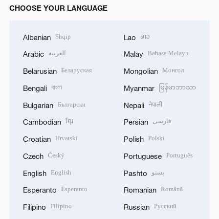
CHOOSE YOUR LANGUAGE
Shqip
ລາວ
Albanian
Lao
العربية
Bahasa Melayu
Arabic
Malay
Беларуская
Монгол
Belarusian
Mongolian
বাংলা
မြန်မာဘာသာ
Bengali
Myanmar
Български
नेपाली
Bulgarian
Nepali
ខ្មែរ
فارسی
Cambodian
Persian
Hrvatski
Polski
Croatian
Polish
Český
Português
Czech
Portuguese
English
پښتو
English
Pashto
Esperanto
Română
Esperanto
Romanian
Filipino
Русский
Filipino
Russian