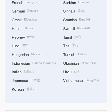
Français
Српски
French
Serbian
Deutsch
සිංහල
German
Sinhala
Ελληνικά
Español
Greek
Spanish
Hausa
Kiswahili
Hausa
Swahili
עברית
தமிழ்
Hebrew
Tamil
हिन्दी
ไทย
Hindi
Thai
Magyar
Türkçe
Hungarian
Turkish
Bahasa Indonesia
Українська
Indonesian
Ukrainian
Italiano
اردو
Italian
Urdu
日本語
Tiếng Việt
Japanese
Vietnamese
한국어
Korean