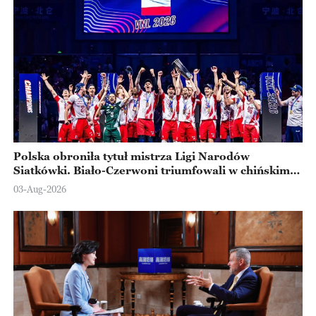
Polska obroniła tytuł mistrza Ligi Narodów
Siatkówki. Biało-Czerwoni triumfowali w chińskim
Ningbo
03-Aug-2026