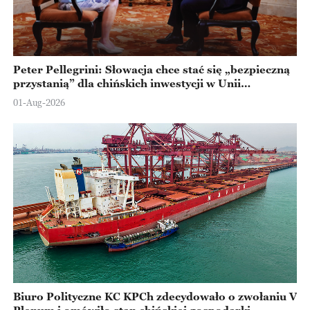
Peter Pellegrini: Słowacja chce stać się „bezpieczną
przystanią” dla chińskich inwestycji w Unii
Europejskiej
01-Aug-2026
Biuro Polityczne KC KPCh zdecydowało o zwołaniu V