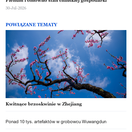
Plenum i omówiło stan chińskiej gospodarki
30-Jul-2026
POWIĄZANE TEMATY
Kwitnące brzoskwinie w Zhejiang
Ponad 10 tys. artefaktów w grobowcu Wuwangdun