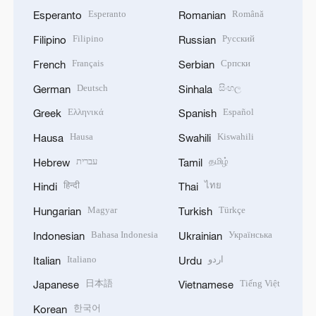
Esperanto
Română
Esperanto
Romanian
Filipino
Русский
Filipino
Russian
Français
Српски
French
Serbian
Deutsch
සිංහල
German
Sinhala
Ελληνικά
Español
Greek
Spanish
Hausa
Kiswahili
Hausa
Swahili
עברית
தமிழ்
Hebrew
Tamil
हिन्दी
ไทย
Hindi
Thai
Magyar
Türkçe
Hungarian
Turkish
Bahasa Indonesia
Українська
Indonesian
Ukrainian
Italiano
اردو
Italian
Urdu
日本語
Tiếng Việt
Japanese
Vietnamese
한국어
Korean