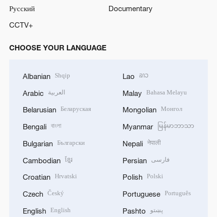
Русский
Documentary
CCTV+
CHOOSE YOUR LANGUAGE
Shqip
ລາວ
Albanian
Lao
العربية
Bahasa Melayu
Arabic
Malay
Беларуская
Монгол
Belarusian
Mongolian
বাংলা
မြန်မာဘာသာ
Bengali
Myanmar
Български
नेपाली
Bulgarian
Nepali
ខ្មែរ
فارسی
Cambodian
Persian
Hrvatski
Polski
Croatian
Polish
Český
Português
Czech
Portuguese
English
پښتو
English
Pashto