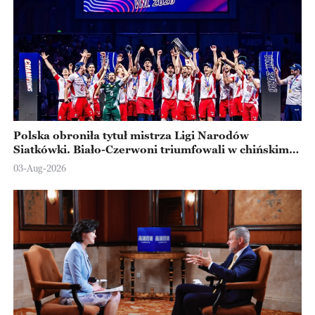
Polska obroniła tytuł mistrza Ligi Narodów
Siatkówki. Biało-Czerwoni triumfowali w chińskim
Ningbo
03-Aug-2026