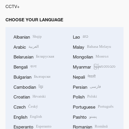
CCTV+
CHOOSE YOUR LANGUAGE
Shqip
ລາວ
Albanian
Lao
العربية
Bahasa Melayu
Arabic
Malay
Беларуская
Монгол
Belarusian
Mongolian
বাংলা
မြန်မာဘာသာ
Bengali
Myanmar
Български
नेपाली
Bulgarian
Nepali
ខ្មែរ
فارسی
Cambodian
Persian
Hrvatski
Polski
Croatian
Polish
Český
Português
Czech
Portuguese
English
پښتو
English
Pashto
Esperanto
Română
Esperanto
Romanian