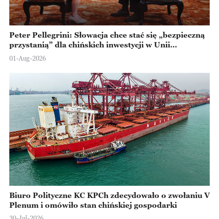
Peter Pellegrini: Słowacja chce stać się „bezpieczną
przystanią” dla chińskich inwestycji w Unii
Europejskiej
01-Aug-2026
Biuro Polityczne KC KPCh zdecydowało o zwołaniu V
Plenum i omówiło stan chińskiej gospodarki
30-Jul-2026