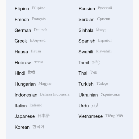
Filipino
Русский
Filipino
Russian
Français
Српски
French
Serbian
Deutsch
සිංහල
German
Sinhala
Ελληνικά
Español
Greek
Spanish
Hausa
Kiswahili
Hausa
Swahili
עברית
தமிழ்
Hebrew
Tamil
हिन्दी
ไทย
Hindi
Thai
Magyar
Türkçe
Hungarian
Turkish
Bahasa Indonesia
Українська
Indonesian
Ukrainian
Italiano
اردو
Italian
Urdu
日本語
Tiếng Việt
Japanese
Vietnamese
한국어
Korean