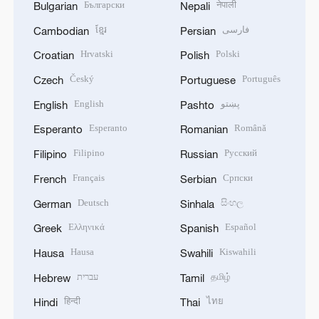
Български
नेपाली
Bulgarian
Nepali
ខ្មែរ
فارسی
Cambodian
Persian
Hrvatski
Polski
Croatian
Polish
Český
Português
Czech
Portuguese
English
پښتو
English
Pashto
Esperanto
Română
Esperanto
Romanian
Filipino
Русский
Filipino
Russian
Français
Српски
French
Serbian
Deutsch
සිංහල
German
Sinhala
Ελληνικά
Español
Greek
Spanish
Hausa
Kiswahili
Hausa
Swahili
עברית
தமிழ்
Hebrew
Tamil
हिन्दी
ไทย
Hindi
Thai