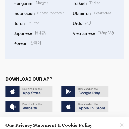
Magyar
Türkçe
Hungarian
Turkish
Bahasa Indonesia
Українська
Indonesian
Ukrainian
Italiano
اردو
Italian
Urdu
日本語
Tiếng Việt
Japanese
Vietnamese
한국어
Korean
DOWNLOAD OUR APP
Copyright © 2024 CGTN.
Our Privacy Statement & Cookie Policy