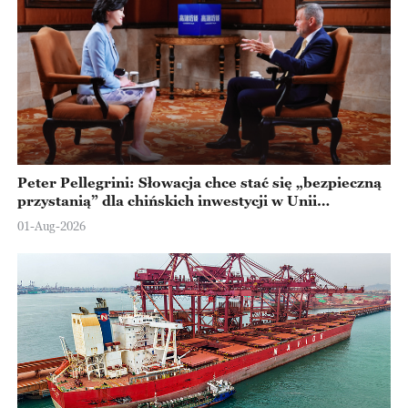
Peter Pellegrini: Słowacja chce stać się „bezpieczną
przystanią” dla chińskich inwestycji w Unii
Europejskiej
01-Aug-2026