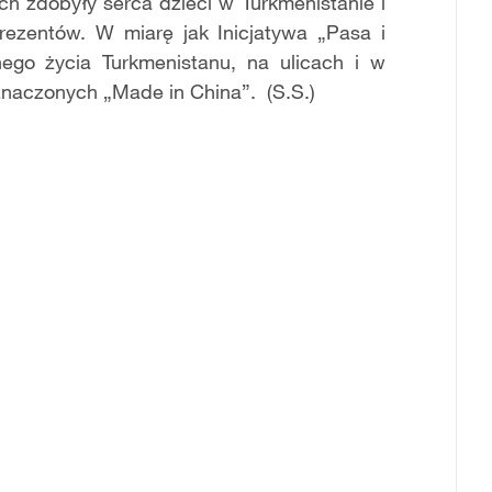
ch zdoby
ł
y serca dzieci w Turkmenistanie i
rezent
ó
w. W miar
ę
jak Inicjatywa
„
Pasa i
nnego
ż
ycia Turkmenistanu, na ulicach i w
znaczonych
„
Made in China
”
. (S.S.)