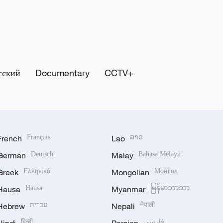
сский
Documentary
CCTV+
French
Français
Lao
ລາວ
German
Deutsch
Malay
Bahasa Melayu
Greek
Ελληνικά
Mongolian
Монгол
Hausa
Hausa
Myanmar
မြန်မာဘာသာ
Hebrew
עברית
Nepali
नेपाली
हिन्दी
فارسی