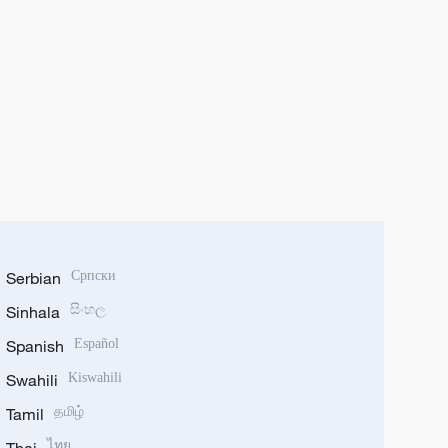
Serbian
Српски
Sinhala
සිංහල
Spanish
Español
Swahili
Kiswahili
Tamil
தமிழ்
ไทย