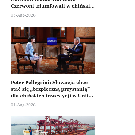
Czerwoni triumfowali w chińskim
Ningbo
03-Aug-2026
Peter Pellegrini: Słowacja chce
stać się „bezpieczną przystanią”
dla chińskich inwestycji w Unii
Europejskiej
01-Aug-2026