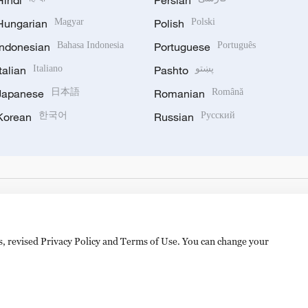
Hindi
Persian
Hungarian
Magyar
Polish
Polski
Indonesian
Bahasa Indonesia
Portuguese
Português
Italian
Italiano
Pashto
پښتو
Japanese
日本語
Romanian
Română
Korean
한국어
Russian
Русский
es, revised Privacy Policy and Terms of Use. You can change your
备 11010502050052号
Disinformation report hotline: 010-8506146