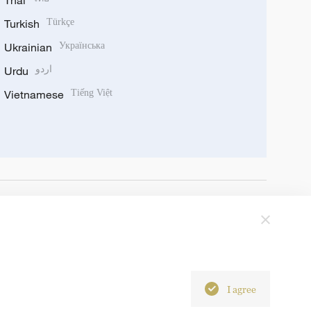
Thai
Turkish
Türkçe
Ukrainian
Українська
Urdu
اردو
Vietnamese
Tiếng Việt
I agree
6