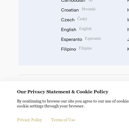
Cambodian
Croatian
Hrvatski
Czech
Český
English
English
Esperanto
Esperanto
Filipino
Filipino
DOWNLOAD OUR APP
Our Privacy Statement & Cookie Policy
By continuing to browse our site you agree to our use of cooki
cookie settings through your browser.
Privacy Policy
Terms of Use
Copyright © 2024 CGTN.
京ICP备20000184号
京公网安