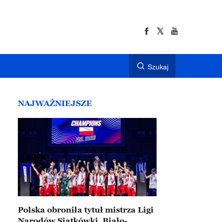
Szukaj
NAJWAŻNIEJSZE
Polska obroniła tytuł mistrza Ligi
Narodów Siatkówki. Biało-