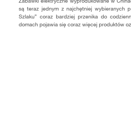
Video
Zabawki elektryczne wyprodukowane w China
s
ą
teraz jednym z najch
ę
tniej wybieranych p
Szlaku
”
coraz bardziej przenika do codzie
domach pojawia si
ę
coraz wi
ę
cej produkt
ó
w o