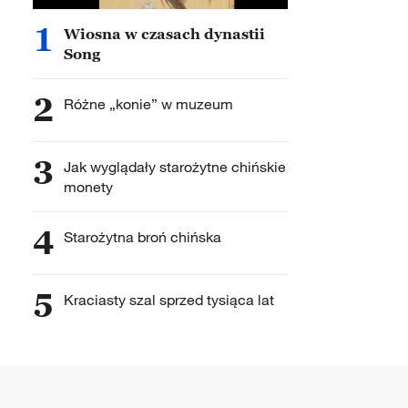
1
Wiosna w czasach dynastii
Song
2
Różne „konie” w muzeum
3
Jak wyglądały starożytne chińskie
monety
4
Starożytna broń chińska
5
Kraciasty szal sprzed tysiąca lat