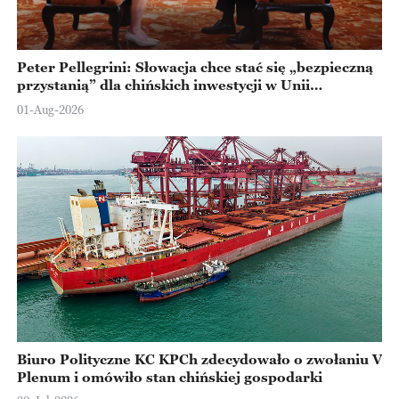
Peter Pellegrini: Słowacja chce stać się „bezpieczną
przystanią” dla chińskich inwestycji w Unii
Europejskiej
01-Aug-2026
Biuro Polityczne KC KPCh zdecydowało o zwołaniu V
Plenum i omówiło stan chińskiej gospodarki