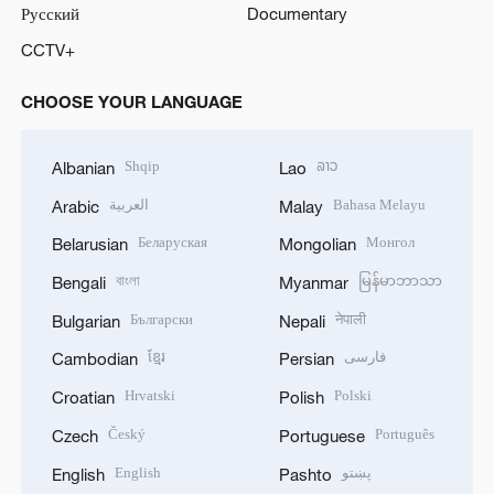
Русский
Documentary
CCTV+
CHOOSE YOUR LANGUAGE
Shqip
ລາວ
Albanian
Lao
العربية
Bahasa Melayu
Arabic
Malay
Беларуская
Монгол
Belarusian
Mongolian
বাংলা
မြန်မာဘာသာ
Bengali
Myanmar
Български
नेपाली
Bulgarian
Nepali
ខ្មែរ
فارسی
Cambodian
Persian
Hrvatski
Polski
Croatian
Polish
Český
Português
Czech
Portuguese
English
پښتو
English
Pashto