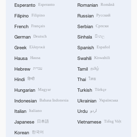
Esperanto
Română
Esperanto
Romanian
Filipino
Русский
Filipino
Russian
Français
Српски
French
Serbian
Deutsch
සිංහල
German
Sinhala
Ελληνικά
Español
Greek
Spanish
Hausa
Kiswahili
Hausa
Swahili
עברית
தமிழ்
Hebrew
Tamil
हिन्दी
ไทย
Hindi
Thai
Magyar
Türkçe
Hungarian
Turkish
Bahasa Indonesia
Українська
Indonesian
Ukrainian
Italiano
اردو
Italian
Urdu
日本語
Tiếng Việt
Japanese
Vietnamese
한국어
Korean