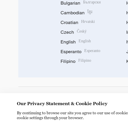
Bulgarian
Български
Cambodian
ខ្មែរ
Croatian
Hrvatski
Czech
Český
English
English
Esperanto
Esperanto
Filipino
Filipino
DOWNLOAD OUR APP
Our Privacy Statement & Cookie Policy
By continuing to browse our site you agree to our use of cooki
cookie settings through your browser.