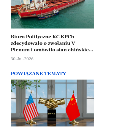
Biuro Polityczne KC KPCh
zdecydowało o zwołaniu V
Plenum i omówiło stan chińskiej
gospodarki
30-Jul-2026
POWIĄZANE TEMATY