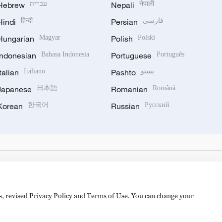
Hebrew
עברית
Nepali
नेपाली
Hindi
हिन्दी
Persian
فارسی
Hungarian
Magyar
Polish
Polski
Indonesian
Bahasa Indonesia
Portuguese
Português
Italian
Italiano
Pashto
پښتو
Japanese
日本語
Romanian
Română
Korean
한국어
Russian
Русский
es, revised Privacy Policy and Terms of Use. You can change your