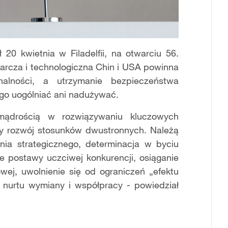
20 kwietnia w Filadelfii, na otwarciu 56.
arcza i technologiczna Chin i USA powinna
alności, a utrzymanie bezpieczeństwa
 go uogólniać ani nadużywać.
ądrością w rozwiązywaniu kluczowych
y rozwój stosunków dwustronnych. Należą
ia strategicznego, determinacja w byciu
ie postawy uczciwej konkurencji, osiąganie
ej, uwolnienie się od ograniczeń „efektu
 nurtu wymiany i współpracy - powiedział