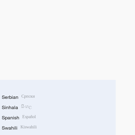
Serbian
Српски
Sinhala
සිංහල
Spanish
Español
Swahili
Kiswahili