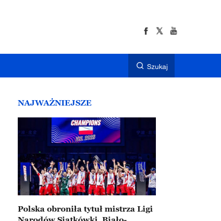
Szukaj
NAJWAŻNIEJSZE
Polska obroniła tytuł mistrza Ligi
Narodów Siatkówki. Biało-