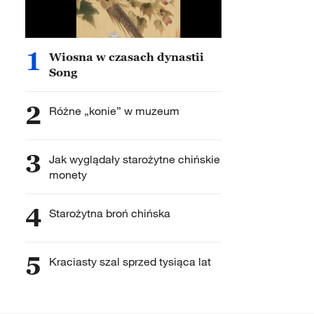
1
Wiosna w czasach dynastii
Song
2
Różne „konie” w muzeum
3
Jak wyglądały starożytne chińskie
monety
4
Starożytna broń chińska
5
Kraciasty szal sprzed tysiąca lat