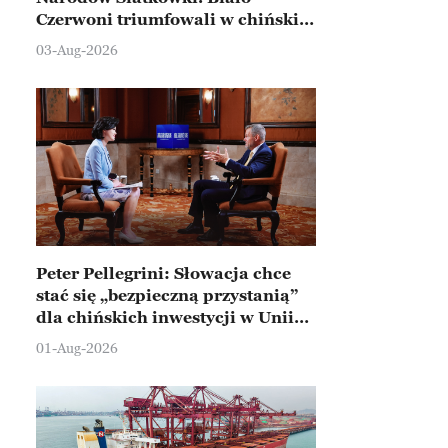
Czerwoni triumfowali w chińskim
Ningbo
03-Aug-2026
Peter Pellegrini: Słowacja chce
stać się „bezpieczną przystanią”
dla chińskich inwestycji w Unii
Europejskiej
01-Aug-2026