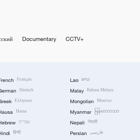
сский
Documentary
CCTV+
French
Français
Lao
ລາວ
German
Deutsch
Malay
Bahasa Melayu
Greek
Ελληνικά
Mongolian
Монгол
Hausa
Hausa
Myanmar
မြန်မာဘာသာ
Hebrew
עברית
Nepali
नेपाली
Hindi
हिन्दी
Persian
فارسی