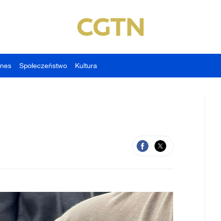
znes
Społeczeństwo
Kultura