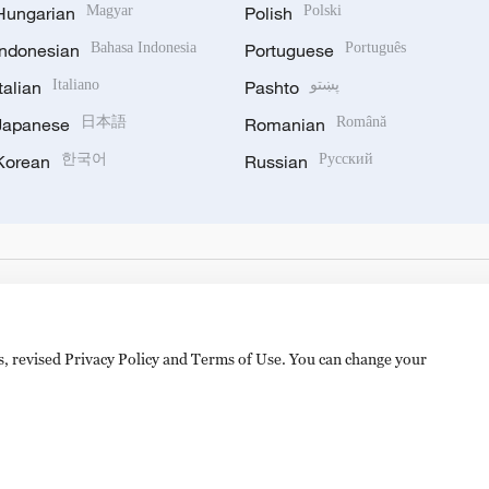
Hungarian
Magyar
Polish
Polski
Indonesian
Bahasa Indonesia
Portuguese
Português
Italian
Italiano
Pashto
پښتو
Japanese
日本語
Romanian
Română
Korean
한국어
Russian
Русский
es, revised Privacy Policy and Terms of Use. You can change your
备 11010502050052号
Disinformation report hotline: 010-8506146