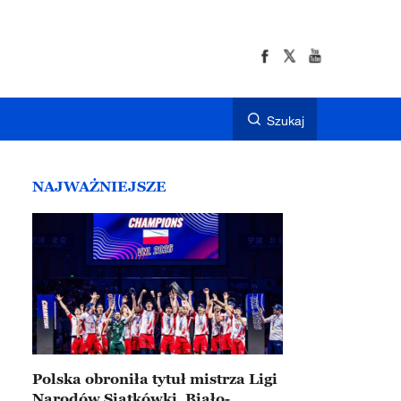
Szukaj
NAJWAŻNIEJSZE
Polska obroniła tytuł mistrza Ligi
Narodów Siatkówki. Biało-