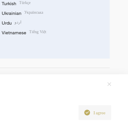
Turkish
Türkçe
Ukrainian
Українська
Urdu
اردو
Vietnamese
Tiếng Việt
I agree
6