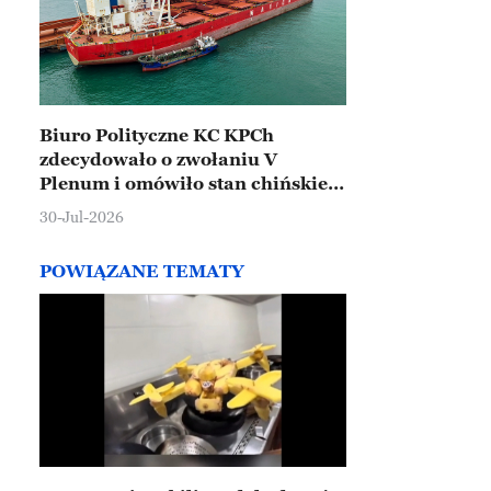
Biuro Polityczne KC KPCh
zdecydowało o zwołaniu V
Plenum i omówiło stan chińskiej
gospodarki
30-Jul-2026
POWIĄZANE TEMATY