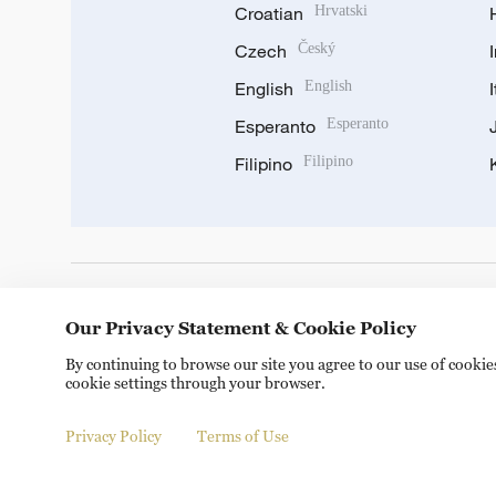
Croatian
Hrvatski
Czech
Český
English
English
Esperanto
Esperanto
Filipino
Filipino
DOWNLOAD OUR APP
Our Privacy Statement & Cookie Policy
By continuing to browse our site you agree to our use of cooki
cookie settings through your browser.
Privacy Policy
Terms of Use
Copyright © 2024 CGTN.
京ICP备20000184号
京公网安