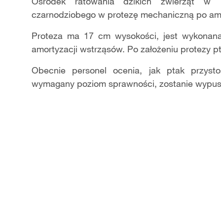
Video
Ośrodek ratowania dzikich zwierząt w T
czarnodziobego w protezę mechaniczną po amp
Proteza ma 17 cm wysokości, jest wykonana 
amortyzacji wstrząsów. Po założeniu protezy p
Obecnie personel ocenia, jak ptak przyst
wymagany poziom sprawności, zostanie wypusz