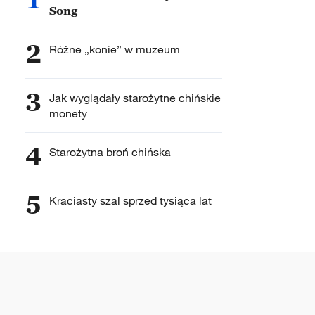
Song
2
Różne „konie” w muzeum
3
Jak wyglądały starożytne chińskie
monety
4
Starożytna broń chińska
5
Kraciasty szal sprzed tysiąca lat