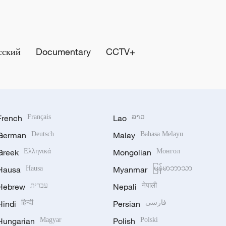
сский
Documentary
CCTV+
French
Français
Lao
ລາວ
German
Deutsch
Malay
Bahasa Melayu
Greek
Ελληνικά
Mongolian
Монгол
Hausa
Hausa
Myanmar
မြန်မာဘာသာ
Hebrew
עברית
Nepali
नेपाली
Hindi
हिन्दी
Persian
فارسی
Hungarian
Magyar
Polish
Polski