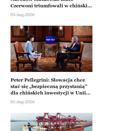
Czerwoni triumfowali w chińskim
Ningbo
03-Aug-2026
Peter Pellegrini: Słowacja chce
stać się „bezpieczną przystanią”
dla chińskich inwestycji w Unii
Europejskiej
01-Aug-2026