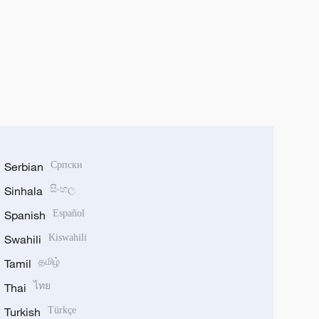
Serbian
Српски
Sinhala
සිංහල
Spanish
Español
Swahili
Kiswahili
Tamil
தமிழ்
Thai
ไทย
Turkish
Türkçe