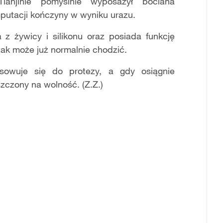
ianjinie pomyślnie wyposażył bociana
utacji kończyny w wyniku urazu.
z żywicy i silikonu oraz posiada funkcję
tak może już normalnie chodzić.
osowuje się do protezy, a gdy osiągnie
czony na wolność. (Z.Z.)