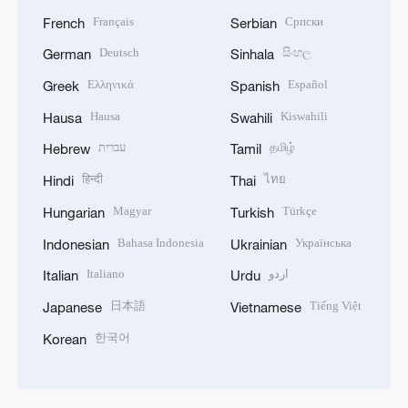
Français
Српски
French
Serbian
Deutsch
සිංහල
German
Sinhala
Ελληνικά
Español
Greek
Spanish
Hausa
Kiswahili
Hausa
Swahili
עברית
தமிழ்
Hebrew
Tamil
हिन्दी
ไทย
Hindi
Thai
Magyar
Türkçe
Hungarian
Turkish
Bahasa Indonesia
Українська
Indonesian
Ukrainian
Italiano
اردو
Italian
Urdu
日本語
Tiếng Việt
Japanese
Vietnamese
한국어
Korean