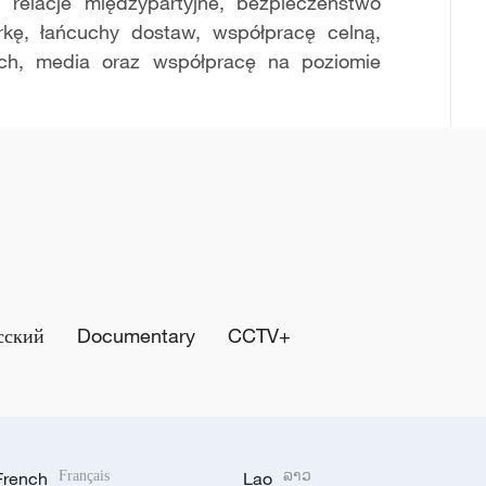
 relacje międzypartyjne, bezpieczeństwo
rkę, łańcuchy dostaw, współpracę celną,
ich, media oraz współpracę na poziomie
сский
Documentary
CCTV+
French
Français
Lao
ລາວ