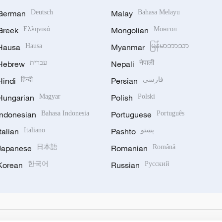
German
Deutsch
Malay
Bahasa Melayu
Greek
Ελληνικά
Mongolian
Монгол
Hausa
Hausa
Myanmar
မြန်မာဘာသာ
Hebrew
עברית
Nepali
नेपाली
Hindi
हिन्दी
Persian
فارسی
Hungarian
Magyar
Polish
Polski
Indonesian
Bahasa Indonesia
Portuguese
Português
Italian
Italiano
Pashto
پښتو
Japanese
日本語
Romanian
Română
Korean
한국어
Russian
Русский