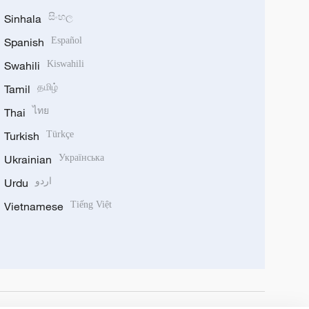
Sinhala
සිංහල
Spanish
Español
Swahili
Kiswahili
Tamil
தமிழ்
Thai
ไทย
Turkish
Türkçe
Ukrainian
Українська
Urdu
اردو
Vietnamese
Tiếng Việt