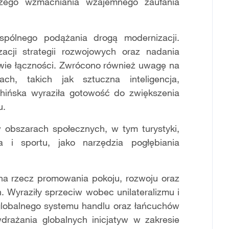
zego wzmacniania wzajemnego zaufania
pólnego podążania drogą modernizacji.
acji strategii rozwojowych oraz nadania
rawie łączności. Zwrócono również uwagę na
h, takich jak sztuczna inteligencja,
 chińska wyraziła gotowość do zwiększenia
u.
 obszarach społecznych, w tym turystyki,
a i sportu, jako narzędzia pogłębiania
 na rzecz promowania pokoju, rozwoju oraz
. Wyraziły sprzeciw wobec unilateralizmu i
 globalnego systemu handlu oraz łańcuchów
rażania globalnych inicjatyw w zakresie