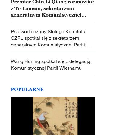
Premier Chin Li Qiang rozmawiał
z To Lamem, sekretarzem
generalnym Komunistycznej
Partii Wietnamu i
przewodniczącym Wietnamu
Przewodniczący Stałego Komitetu
OZPL spotkał się z sekretarzem
generalnym Komunistycznej Partii
Wietnamu i przewodniczącym Tô
Lâmem
Wang Huning spotkał się z delegacją
Komunistycznej Partii Wietnamu
POPULARNE