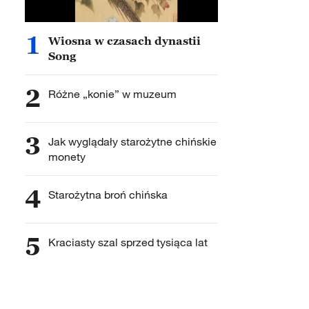
1
Wiosna w czasach dynastii
Song
2
Różne „konie” w muzeum
3
Jak wyglądały starożytne chińskie
monety
4
Starożytna broń chińska
5
Kraciasty szal sprzed tysiąca lat