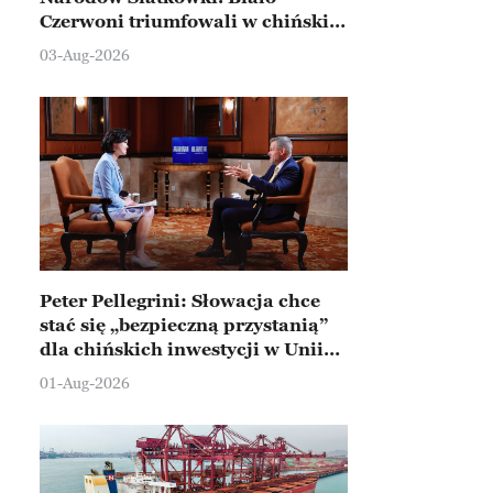
Czerwoni triumfowali w chińskim
Ningbo
03-Aug-2026
Peter Pellegrini: Słowacja chce
stać się „bezpieczną przystanią”
dla chińskich inwestycji w Unii
Europejskiej
01-Aug-2026