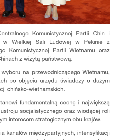
entralnego Komunistycznej Partii Chin i
 w Wielkiej Sali Ludowej w Pekinie z
go Komunistycznej Partii Wietnamu oraz
hinach z wizytą państwową.
i wyboru na przewodniczącego Wietnamu,
nach po objęciu urzędu świadczy o dużym
acji chińsko-wietnamskich.
 stanowi fundamentalną cechę i największą
stroju socjalistycznego oraz wiodącej roli
nym interesem strategicznym obu krajów.
a kanałów międzypartyjnych, intensyfikacji