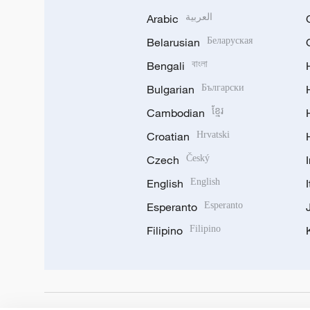
Arabic
العربية
Belarusian
Беларуская
Bengali
বাংলা
Bulgarian
Български
Cambodian
ខ្មែរ
Croatian
Hrvatski
Czech
Český
English
English
Esperanto
Esperanto
Filipino
Filipino