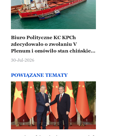
Biuro Polityczne KC KPCh
zdecydowało o zwołaniu V
Plenum i omówiło stan chińskiej
gospodarki
30-Jul-2026
POWIĄZANE TEMATY