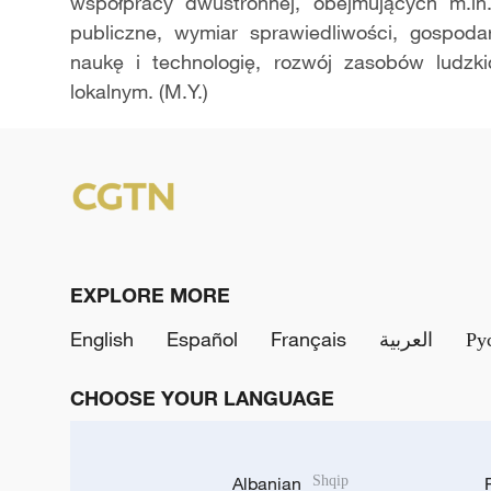
współpracy dwustronnej, obejmujących m.in.
publiczne, wymiar sprawiedliwości, gospoda
naukę i technologię, rozwój zasobów ludzk
lokalnym. (M.Y.)
EXPLORE MORE
English
Español
Français
العربية
Ру
CHOOSE YOUR LANGUAGE
Albanian
Shqip