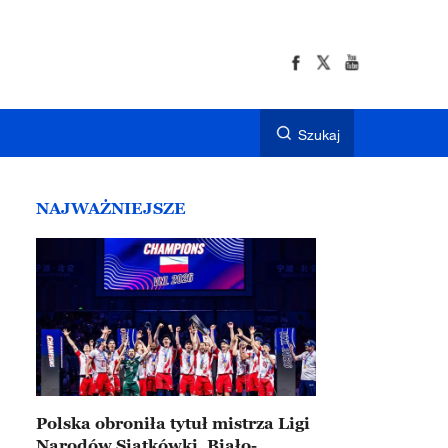
Szukaj
NAJWAŻNIEJSZE
Polska obroniła tytuł mistrza Ligi
Narodów Siatkówki. Biało-