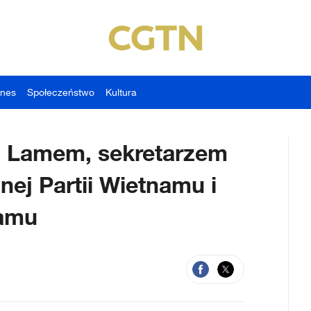
znes
Społeczeństwo
Kultura
To Lamem, sekretarzem
ej Partii Wietnamu i
amu