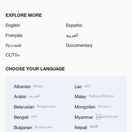
EXPLORE MORE
English
Español
Français
العربية
Русский
Documentary
CCTV+
CHOOSE YOUR LANGUAGE
Shqip
ລາວ
Albanian
Lao
العربية
Bahasa Melayu
Arabic
Malay
Беларуская
Монгол
Belarusian
Mongolian
বাংলা
မြန်မာဘာသာ
Bengali
Myanmar
Български
नेपाली
Bulgarian
Nepali