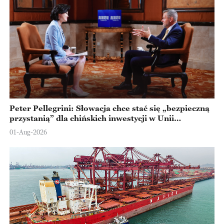
Peter Pellegrini: Słowacja chce stać się „bezpieczną
przystanią” dla chińskich inwestycji w Unii
Europejskiej
01-Aug-2026