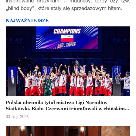
inspirowane drużynami – magnesy, torby czy tzw.
„blind boxy”, które stały się sprzedażowym hitem.
NAJWAŻNIEJSZE
Polska obroniła tytuł mistrza Ligi Narodów
Siatkówki. Biało-Czerwoni triumfowali w chińskim
Ningbo
03-Aug-2026