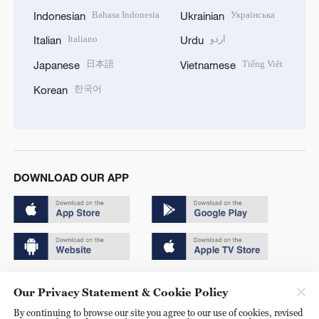
Bahasa Indonesia
Українська
Indonesian
Ukrainian
Italiano
اردو
Italian
Urdu
日本語
Tiếng Việt
Japanese
Vietnamese
한국어
Korean
DOWNLOAD OUR APP
Copyright © 2024 CGTN.
Our Privacy Statement & Cookie Policy
京ICP备20000184号
By continuing to browse our site you agree to our use of cookies, revised