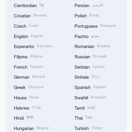
ខ្មែរ
فارسی
Cambodian
Persian
Hrvatski
Polski
Croatian
Polish
Český
Português
Czech
Portuguese
English
پښتو
English
Pashto
Esperanto
Română
Esperanto
Romanian
Filipino
Русский
Filipino
Russian
Français
Српски
French
Serbian
Deutsch
සිංහල
German
Sinhala
Ελληνικά
Español
Greek
Spanish
Hausa
Kiswahili
Hausa
Swahili
עברית
தமிழ்
Hebrew
Tamil
हिन्दी
ไทย
Hindi
Thai
Magyar
Türkçe
Hungarian
Turkish