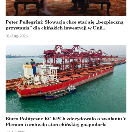
Peter Pellegrini: Słowacja chce stać się „bezpieczną
przystanią” dla chińskich inwestycji w Unii
Europejskiej
01-Aug-2026
Biuro Polityczne KC KPCh zdecydowało o zwołaniu V
Plenum i omówiło stan chińskiej gospodarki