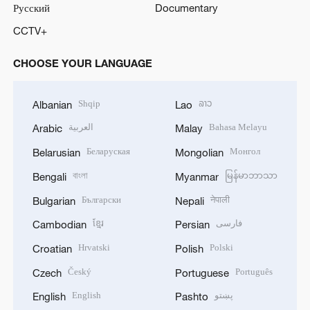
Русский
Documentary
CCTV+
CHOOSE YOUR LANGUAGE
Shqip
ລາວ
Albanian
Lao
العربية
Bahasa Melayu
Arabic
Malay
Беларуская
Монгол
Belarusian
Mongolian
বাংলা
မြန်မာဘာသာ
Bengali
Myanmar
Български
नेपाली
Bulgarian
Nepali
ខ្មែរ
فارسی
Cambodian
Persian
Hrvatski
Polski
Croatian
Polish
Český
Português
Czech
Portuguese
English
پښتو
English
Pashto