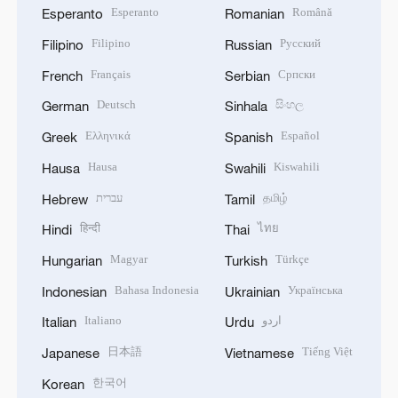
Esperanto
Română
Esperanto
Romanian
Filipino
Русский
Filipino
Russian
Français
Српски
French
Serbian
Deutsch
සිංහල
German
Sinhala
Ελληνικά
Español
Greek
Spanish
Hausa
Kiswahili
Hausa
Swahili
עברית
தமிழ்
Hebrew
Tamil
हिन्दी
ไทย
Hindi
Thai
Magyar
Türkçe
Hungarian
Turkish
Bahasa Indonesia
Українська
Indonesian
Ukrainian
Italiano
اردو
Italian
Urdu
日本語
Tiếng Việt
Japanese
Vietnamese
한국어
Korean