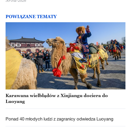
30-Jul-2026
POWIĄZANE TEMATY
Karawana wielbłądów z Xinjiangu dociera do
Luoyang
Ponad 40 młodych ludzi z zagranicy odwiedza Luoyang