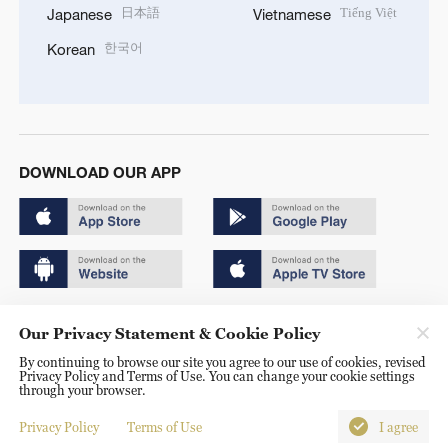
日本語
Tiếng Việt
Japanese
Vietnamese
한국어
Korean
DOWNLOAD OUR APP
Copyright © 2024 CGTN.
Our Privacy Statement & Cookie Policy
京ICP备20000184号
By continuing to browse our site you agree to our use of cookies, revised
Privacy Policy and Terms of Use. You can change your cookie settings
京公网安备 11010502050052号
through your browser.
Disinformation report hotline: 010-85061466
Privacy Policy
Terms of Use
I agree