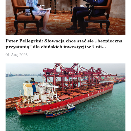
Peter Pellegrini: Słowacja chce stać się „bezpieczną
przystanią” dla chińskich inwestycji w Unii
Europejskiej
01-Aug-2026