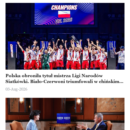
Polska obroniła tytuł mistrza Ligi Narodów
Siatkówki. Biało-Czerwoni triumfowali w chińskim
Ningbo
03-Aug-2026