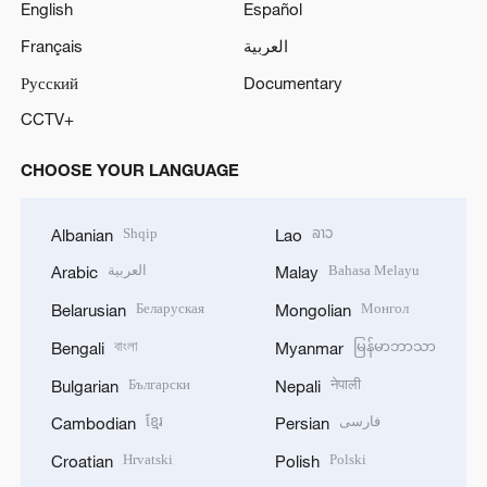
English
Español
Français
العربية
Русский
Documentary
CCTV+
CHOOSE YOUR LANGUAGE
Shqip
ລາວ
Albanian
Lao
العربية
Bahasa Melayu
Arabic
Malay
Беларуская
Монгол
Belarusian
Mongolian
বাংলা
မြန်မာဘာသာ
Bengali
Myanmar
Български
नेपाली
Bulgarian
Nepali
ខ្មែរ
فارسی
Cambodian
Persian
Hrvatski
Polski
Croatian
Polish