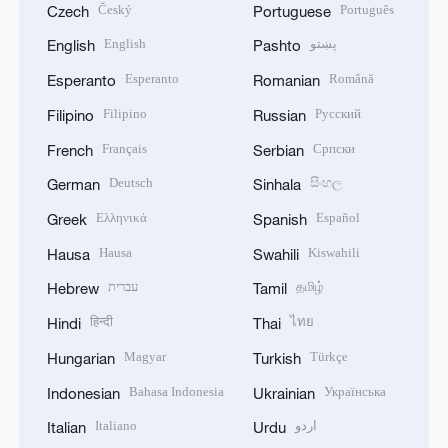
Český
Português
Czech
Portuguese
English
پښتو
English
Pashto
Esperanto
Română
Esperanto
Romanian
Filipino
Русский
Filipino
Russian
Français
Српски
French
Serbian
Deutsch
සිංහල
German
Sinhala
Ελληνικά
Español
Greek
Spanish
Hausa
Kiswahili
Hausa
Swahili
עברית
தமிழ்
Hebrew
Tamil
हिन्दी
ไทย
Hindi
Thai
Magyar
Türkçe
Hungarian
Turkish
Bahasa Indonesia
Українська
Indonesian
Ukrainian
Italiano
اردو
Italian
Urdu