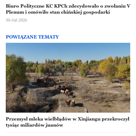
Biuro Polityczne KC KPCh zdecydowało o zwołaniu V
Plenum i omówiło stan chińskiej gospodarki
30-Jul-2026
POWIĄZANE TEMATY
Przemysł mleka wielbłądów w Xinjiangu przekroczył
tysiąc miliardów juanów