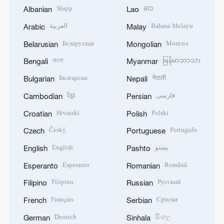
Shqip
ລາວ
Albanian
Lao
العربية
Bahasa Melayu
Arabic
Malay
Беларуская
Монгол
Belarusian
Mongolian
বাংলা
မြန်မာဘာသာ
Bengali
Myanmar
Български
नेपाली
Bulgarian
Nepali
ខ្មែរ
فارسی
Cambodian
Persian
Hrvatski
Polski
Croatian
Polish
Český
Português
Czech
Portuguese
English
پښتو
English
Pashto
Esperanto
Română
Esperanto
Romanian
Filipino
Русский
Filipino
Russian
Français
Српски
French
Serbian
Deutsch
සිංහල
German
Sinhala