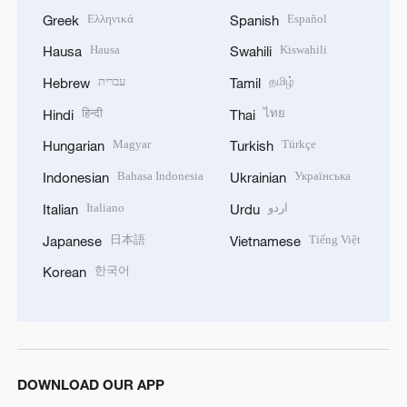
Ελληνικά
Español
Greek
Spanish
Hausa
Kiswahili
Hausa
Swahili
עברית
தமிழ்
Hebrew
Tamil
हिन्दी
ไทย
Hindi
Thai
Magyar
Türkçe
Hungarian
Turkish
Bahasa Indonesia
Українська
Indonesian
Ukrainian
Italiano
اردو
Italian
Urdu
日本語
Tiếng Việt
Japanese
Vietnamese
한국어
Korean
DOWNLOAD OUR APP