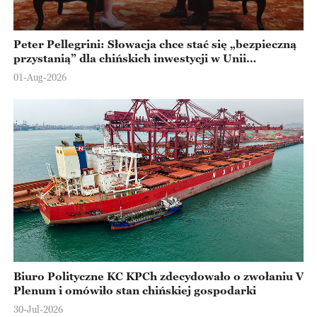
Peter Pellegrini: Słowacja chce stać się „bezpieczną
przystanią” dla chińskich inwestycji w Unii
Europejskiej
01-Aug-2026
Biuro Polityczne KC KPCh zdecydowało o zwołaniu V
Plenum i omówiło stan chińskiej gospodarki
30-Jul-2026