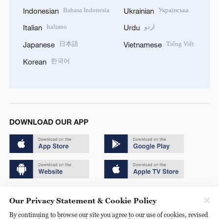
Bahasa Indonesia
Українська
Indonesian
Ukrainian
Italiano
اردو
Italian
Urdu
日本語
Tiếng Việt
Japanese
Vietnamese
한국어
Korean
DOWNLOAD OUR APP
Copyright © 2024 CGTN.
Our Privacy Statement & Cookie Policy
京ICP备20000184号
By continuing to browse our site you agree to our use of cookies, revised