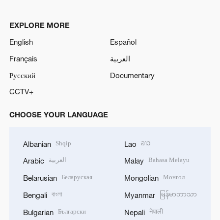
EXPLORE MORE
English
Español
Français
العربية
Русский
Documentary
CCTV+
CHOOSE YOUR LANGUAGE
Shqip
ລາວ
Albanian
Lao
العربية
Bahasa Melayu
Arabic
Malay
Беларуская
Монгол
Belarusian
Mongolian
বাংলা
မြန်မာဘာသာ
Bengali
Myanmar
Български
नेपाली
Bulgarian
Nepali