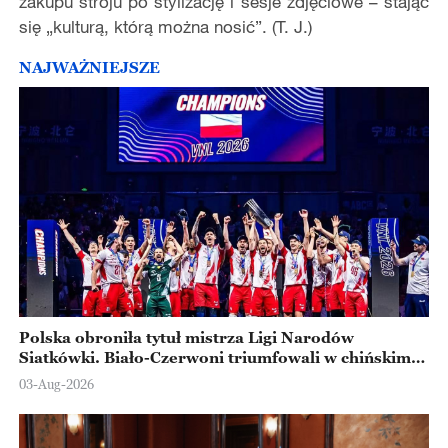
zakupu stroju po stylizację i sesje zdjęciowe – stając
się „
kultur
ą, kt
ó
rą można nosić”. (T. J.)
NAJWAŻNIEJSZE
Polska obroniła tytuł mistrza Ligi Narodów
Siatkówki. Biało-Czerwoni triumfowali w chińskim
Ningbo
03-Aug-2026