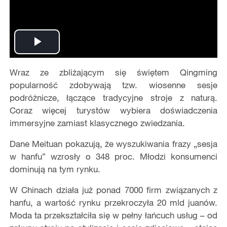
Play
Wraz ze zbliżającym się świętem Qingming
Video
popularność zdobywają tzw. wiosenne sesje
podróżnicze, łączące tradycyjne stroje z naturą.
Coraz więcej turyst
ó
w wybiera doświadczenia
immersyjne zamiast klasycznego zwiedzania.
Dane Meituan pokazują, że wyszukiwania frazy „sesja
w hanfu” wzrosły o 348 proc. Młodzi konsumenci
dominują na tym rynku.
W Chinach działa już ponad 7000 firm związanych z
hanfu, a wartość rynku przekroczyła 20 mld juan
ó
w.
Moda ta przekształciła się w pełny łańcuch usł
ug
– od