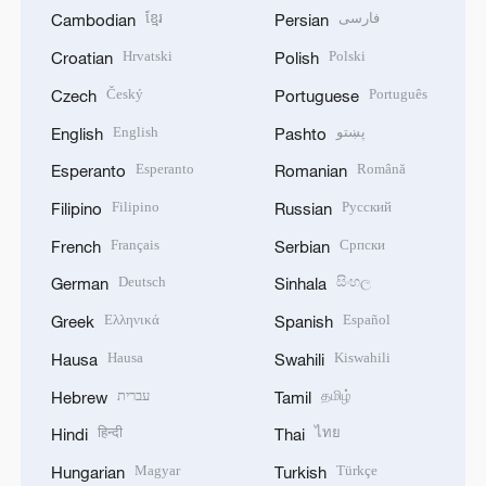
ខ្មែរ
فارسی
Cambodian
Persian
Hrvatski
Polski
Croatian
Polish
Český
Português
Czech
Portuguese
English
پښتو
English
Pashto
Esperanto
Română
Esperanto
Romanian
Filipino
Русский
Filipino
Russian
Français
Српски
French
Serbian
Deutsch
සිංහල
German
Sinhala
Ελληνικά
Español
Greek
Spanish
Hausa
Kiswahili
Hausa
Swahili
עברית
தமிழ்
Hebrew
Tamil
हिन्दी
ไทย
Hindi
Thai
Magyar
Türkçe
Hungarian
Turkish