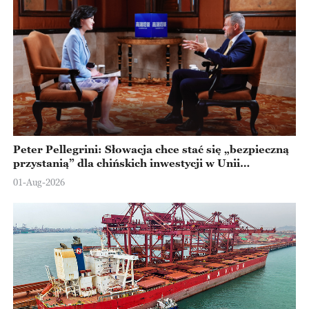
Peter Pellegrini: Słowacja chce stać się „bezpieczną
przystanią” dla chińskich inwestycji w Unii
Europejskiej
01-Aug-2026