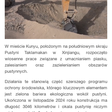
Auto
Loaded
:
Mute
Playback
Auto
100.00%
Rate
W mieście Kunyu, położonym na południowym skraju
Pustyni Taklamakan w Xinjiangu, rozpoczęto
wiosenne prace związane z umacnianiem piasku,
zalesianiem oraz zazielenianiem obszarów
pustynnych.
Działania te stanowią część szerszego programu
ochrony środowiska, którego kluczowym elementem
jest zielona bariera ekologiczna wokół pustyni.
Ukończona w listopadzie 2024 roku konstrukcja ma
długość 3046 kilometrów i okala pustynię niczym