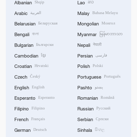
Shqip
ລາວ
Albanian
Lao
العربية
Bahasa Melayu
Arabic
Malay
Беларуская
Монгол
Belarusian
Mongolian
বাংলা
မြန်မာဘာသာ
Bengali
Myanmar
Български
नेपाली
Bulgarian
Nepali
ខ្មែរ
فارسی
Cambodian
Persian
Hrvatski
Polski
Croatian
Polish
Český
Português
Czech
Portuguese
English
پښتو
English
Pashto
Esperanto
Română
Esperanto
Romanian
Filipino
Русский
Filipino
Russian
Français
Српски
French
Serbian
Deutsch
සිංහල
German
Sinhala