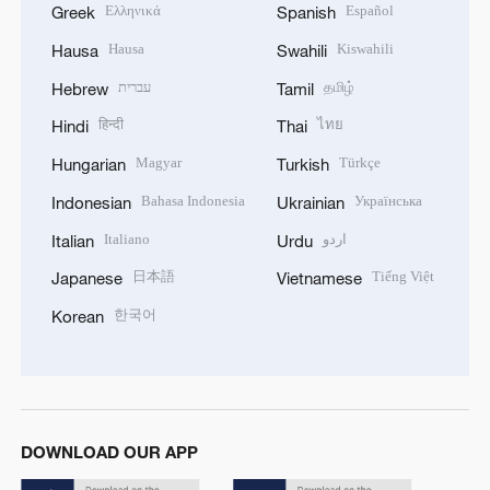
Ελληνικά
Español
Greek
Spanish
Hausa
Kiswahili
Hausa
Swahili
עברית
தமிழ்
Hebrew
Tamil
हिन्दी
ไทย
Hindi
Thai
Magyar
Türkçe
Hungarian
Turkish
Bahasa Indonesia
Українська
Indonesian
Ukrainian
Italiano
اردو
Italian
Urdu
日本語
Tiếng Việt
Japanese
Vietnamese
한국어
Korean
DOWNLOAD OUR APP