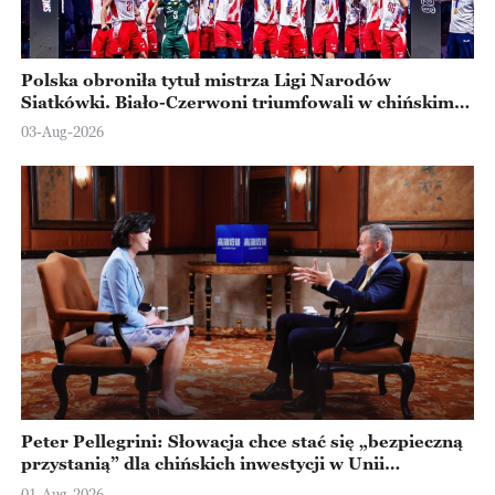
Polska obroniła tytuł mistrza Ligi Narodów
Siatkówki. Biało-Czerwoni triumfowali w chińskim
Ningbo
03-Aug-2026
Peter Pellegrini: Słowacja chce stać się „bezpieczną
przystanią” dla chińskich inwestycji w Unii
Europejskiej
01-Aug-2026