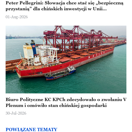
Peter Pellegrini: Słowacja chce stać się „bezpieczną
przystanią” dla chińskich inwestycji w Unii
Europejskiej
01-Aug-2026
Biuro Polityczne KC KPCh zdecydowało o zwołaniu V
Plenum i omówiło stan chińskiej gospodarki
30-Jul-2026
POWIĄZANE TEMATY