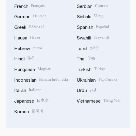
Français
Српски
French
Serbian
Deutsch
සිංහල
German
Sinhala
Ελληνικά
Español
Greek
Spanish
Hausa
Kiswahili
Hausa
Swahili
עברית
தமிழ்
Hebrew
Tamil
हिन्दी
ไทย
Hindi
Thai
Magyar
Türkçe
Hungarian
Turkish
Bahasa Indonesia
Українська
Indonesian
Ukrainian
Italiano
اردو
Italian
Urdu
日本語
Tiếng Việt
Japanese
Vietnamese
한국어
Korean