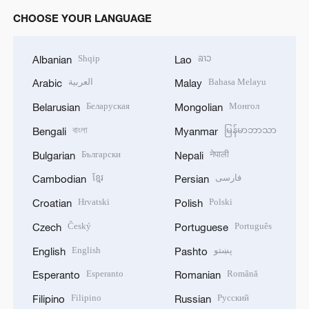
CHOOSE YOUR LANGUAGE
Shqip
ລາວ
Albanian
Lao
العربية
Bahasa Melayu
Arabic
Malay
Беларуская
Монгол
Belarusian
Mongolian
বাংলা
မြန်မာဘာသာ
Bengali
Myanmar
Български
नेपाली
Bulgarian
Nepali
ខ្មែរ
فارسی
Cambodian
Persian
Hrvatski
Polski
Croatian
Polish
Český
Português
Czech
Portuguese
English
پښتو
English
Pashto
Esperanto
Română
Esperanto
Romanian
Filipino
Русский
Filipino
Russian