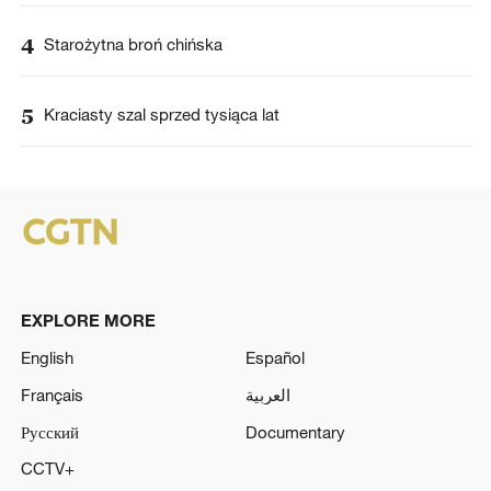
4
Starożytna broń chińska
5
Kraciasty szal sprzed tysiąca lat
EXPLORE MORE
English
Español
Français
العربية
Русский
Documentary
CCTV+