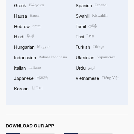
Ελληνικά
Español
Greek
Spanish
Hausa
Kiswahili
Hausa
Swahili
עברית
தமிழ்
Hebrew
Tamil
हिन्दी
ไทย
Hindi
Thai
Magyar
Türkçe
Hungarian
Turkish
Bahasa Indonesia
Українська
Indonesian
Ukrainian
Italiano
اردو
Italian
Urdu
日本語
Tiếng Việt
Japanese
Vietnamese
한국어
Korean
DOWNLOAD OUR APP