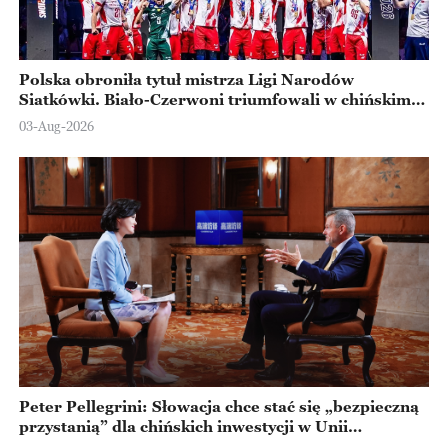
Polska obroniła tytuł mistrza Ligi Narodów
Siatkówki. Biało-Czerwoni triumfowali w chińskim
Ningbo
03-Aug-2026
Peter Pellegrini: Słowacja chce stać się „bezpieczną
przystanią” dla chińskich inwestycji w Unii
Europejskiej