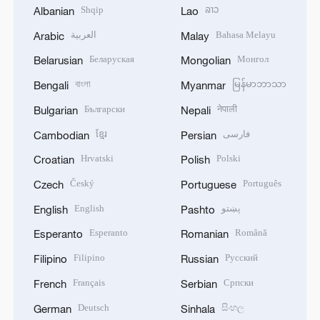
Shqip
ລາວ
Albanian
Lao
العربية
Bahasa Melayu
Arabic
Malay
Беларуская
Монгол
Belarusian
Mongolian
বাংলা
မြန်မာဘာသာ
Bengali
Myanmar
Български
नेपाली
Bulgarian
Nepali
ខ្មែរ
فارسی
Cambodian
Persian
Hrvatski
Polski
Croatian
Polish
Český
Português
Czech
Portuguese
English
پښتو
English
Pashto
Esperanto
Română
Esperanto
Romanian
Filipino
Русский
Filipino
Russian
Français
Српски
French
Serbian
Deutsch
සිංහල
German
Sinhala