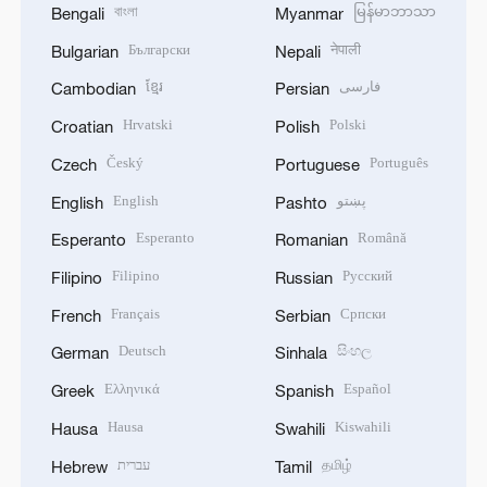
বাংলা
မြန်မာဘာသာ
Bengali
Myanmar
Български
नेपाली
Bulgarian
Nepali
ខ្មែរ
فارسی
Cambodian
Persian
Hrvatski
Polski
Croatian
Polish
Český
Português
Czech
Portuguese
English
پښتو
English
Pashto
Esperanto
Română
Esperanto
Romanian
Filipino
Русский
Filipino
Russian
Français
Српски
French
Serbian
Deutsch
සිංහල
German
Sinhala
Ελληνικά
Español
Greek
Spanish
Hausa
Kiswahili
Hausa
Swahili
עברית
தமிழ்
Hebrew
Tamil