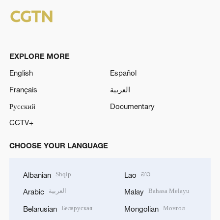
EXPLORE MORE
English
Español
Français
العربية
Русский
Documentary
CCTV+
CHOOSE YOUR LANGUAGE
Shqip
ລາວ
Albanian
Lao
العربية
Bahasa Melayu
Arabic
Malay
Беларуская
Монгол
Belarusian
Mongolian