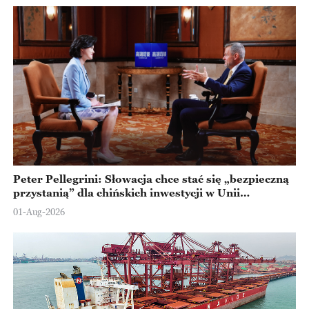
Peter Pellegrini: Słowacja chce stać się „bezpieczną
przystanią” dla chińskich inwestycji w Unii
Europejskiej
01-Aug-2026