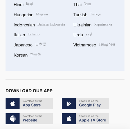
हिन्दी
ไทย
Hindi
Thai
Magyar
Türkçe
Hungarian
Turkish
Bahasa Indonesia
Українська
Indonesian
Ukrainian
Italiano
اردو
Italian
Urdu
日本語
Tiếng Việt
Japanese
Vietnamese
한국어
Korean
DOWNLOAD OUR APP