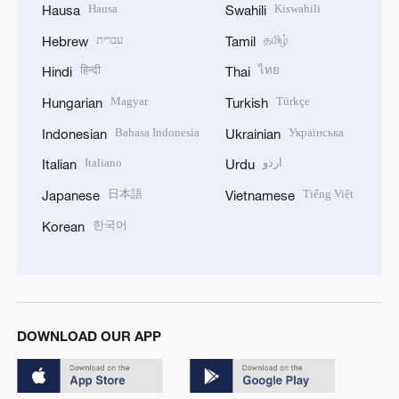
Hausa
Kiswahili
Hausa
Swahili
עברית
தமிழ்
Hebrew
Tamil
हिन्दी
ไทย
Hindi
Thai
Magyar
Türkçe
Hungarian
Turkish
Bahasa Indonesia
Українська
Indonesian
Ukrainian
Italiano
اردو
Italian
Urdu
日本語
Tiếng Việt
Japanese
Vietnamese
한국어
Korean
DOWNLOAD OUR APP