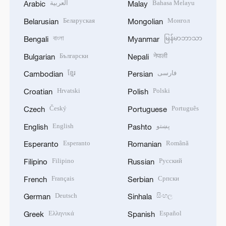
العربية
Bahasa Melayu
Arabic
Malay
Беларуская
Монгол
Belarusian
Mongolian
বাংলা
မြန်မာဘာသာ
Bengali
Myanmar
Български
नेपाली
Bulgarian
Nepali
ខ្មែរ
فارسی
Cambodian
Persian
Hrvatski
Polski
Croatian
Polish
Český
Português
Czech
Portuguese
English
پښتو
English
Pashto
Esperanto
Română
Esperanto
Romanian
Filipino
Русский
Filipino
Russian
Français
Српски
French
Serbian
Deutsch
සිංහල
German
Sinhala
Ελληνικά
Español
Greek
Spanish