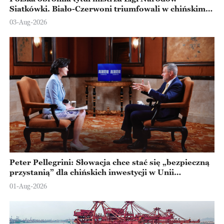
Siatkówki. Biało-Czerwoni triumfowali w chińskim
Ningbo
03-Aug-2026
Peter Pellegrini: Słowacja chce stać się „bezpieczną
przystanią” dla chińskich inwestycji w Unii
Europejskiej
01-Aug-2026