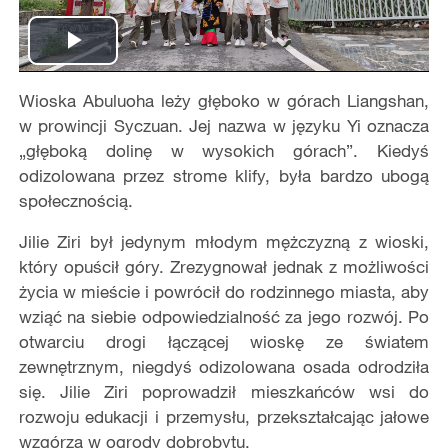
Play
Wioska Abuluoha leży głęboko w górach Liangshan,
Video
w prowincji Syczuan. Jej nazwa w języku Yi oznacza
„głęboką dolinę w wysokich górach”. Kiedyś
odizolowana przez strome klify, była bardzo ubogą
społecznością.
Jilie Ziri był jedynym młodym mężczyzną z wioski,
który opuścił góry. Zrezygnował jednak z możliwości
życia w mieście i powrócił do rodzinnego miasta, aby
wziąć na siebie odpowiedzialność za jego rozwój. Po
otwarciu drogi łączącej wioskę ze światem
zewnętrznym, niegdyś odizolowana osada odrodziła
się. Jilie Ziri poprowadził mieszkańców wsi do
rozwoju edukacji i przemysłu, przekształcając jałowe
wzgórza w ogrody dobrobytu.