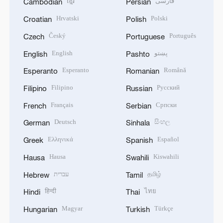
ខ្មែរ
فارسی
Cambodian
Persian
Hrvatski
Polski
Croatian
Polish
Český
Português
Czech
Portuguese
English
پښتو
English
Pashto
Esperanto
Română
Esperanto
Romanian
Filipino
Русский
Filipino
Russian
Français
Српски
French
Serbian
Deutsch
සිංහල
German
Sinhala
Ελληνικά
Español
Greek
Spanish
Hausa
Kiswahili
Hausa
Swahili
עברית
தமிழ்
Hebrew
Tamil
हिन्दी
ไทย
Hindi
Thai
Magyar
Türkçe
Hungarian
Turkish