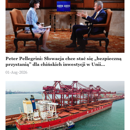
Peter Pellegrini: Słowacja chce stać się „bezpieczną
przystanią” dla chińskich inwestycji w Unii
Europejskiej
01-Aug-2026