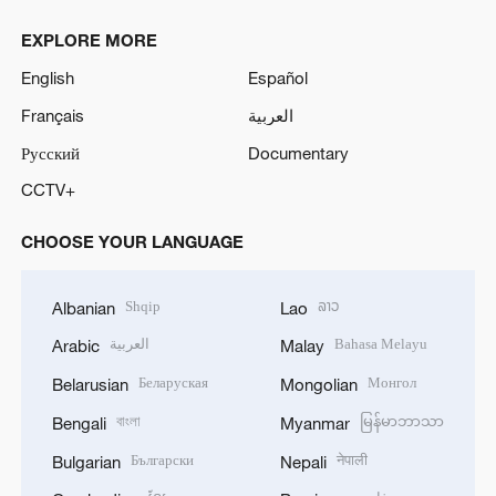
EXPLORE MORE
English
Español
Français
العربية
Русский
Documentary
CCTV+
CHOOSE YOUR LANGUAGE
Shqip
ລາວ
Albanian
Lao
العربية
Bahasa Melayu
Arabic
Malay
Беларуская
Монгол
Belarusian
Mongolian
বাংলা
မြန်မာဘာသာ
Bengali
Myanmar
Български
नेपाली
Bulgarian
Nepali