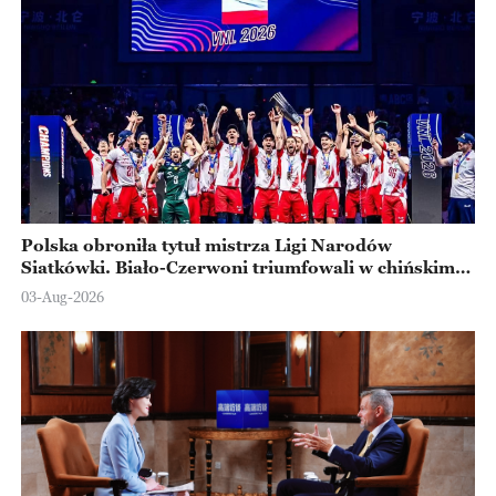
Polska obroniła tytuł mistrza Ligi Narodów
Siatkówki. Biało-Czerwoni triumfowali w chińskim
Ningbo
03-Aug-2026