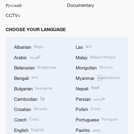
Русский
Documentary
CCTV+
CHOOSE YOUR LANGUAGE
Shqip
ລາວ
Albanian
Lao
العربية
Bahasa Melayu
Arabic
Malay
Беларуская
Монгол
Belarusian
Mongolian
বাংলা
မြန်မာဘာသာ
Bengali
Myanmar
Български
नेपाली
Bulgarian
Nepali
ខ្មែរ
فارسی
Cambodian
Persian
Hrvatski
Polski
Croatian
Polish
Český
Português
Czech
Portuguese
English
پښتو
English
Pashto