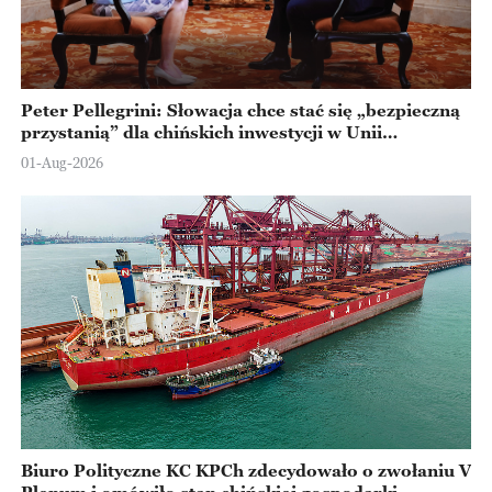
Peter Pellegrini: Słowacja chce stać się „bezpieczną
przystanią” dla chińskich inwestycji w Unii
Europejskiej
01-Aug-2026
Biuro Polityczne KC KPCh zdecydowało o zwołaniu V