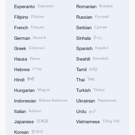
Esperanto
Română
Esperanto
Romanian
Filipino
Русский
Filipino
Russian
Français
Српски
French
Serbian
Deutsch
සිංහල
German
Sinhala
Ελληνικά
Español
Greek
Spanish
Hausa
Kiswahili
Hausa
Swahili
עברית
தமிழ்
Hebrew
Tamil
हिन्दी
ไทย
Hindi
Thai
Magyar
Türkçe
Hungarian
Turkish
Bahasa Indonesia
Українська
Indonesian
Ukrainian
Italiano
اردو
Italian
Urdu
日本語
Tiếng Việt
Japanese
Vietnamese
한국어
Korean