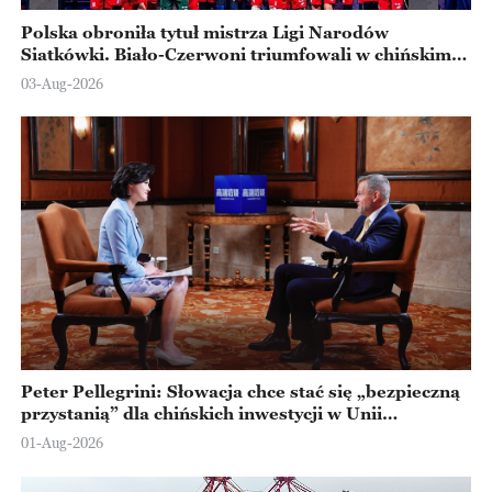
Polska obroniła tytuł mistrza Ligi Narodów
Siatkówki. Biało-Czerwoni triumfowali w chińskim
Ningbo
03-Aug-2026
Peter Pellegrini: Słowacja chce stać się „bezpieczną
przystanią” dla chińskich inwestycji w Unii
Europejskiej
01-Aug-2026