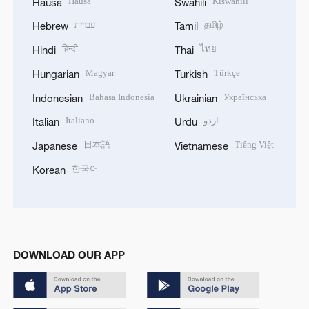
Hausa
Kiswahili
Hausa
Swahili
עברית
தமிழ்
Hebrew
Tamil
हिन्दी
ไทย
Hindi
Thai
Magyar
Türkçe
Hungarian
Turkish
Bahasa Indonesia
Українська
Indonesian
Ukrainian
Italiano
اردو
Italian
Urdu
日本語
Tiếng Việt
Japanese
Vietnamese
한국어
Korean
DOWNLOAD OUR APP