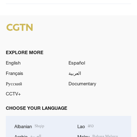
EXPLORE MORE
English
Español
Français
العربية
Русский
Documentary
CCTV+
CHOOSE YOUR LANGUAGE
Shqip
ລາວ
Albanian
Lao
العربية
Bahasa Melayu
Arabic
Malay