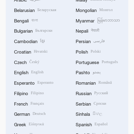
Беларуская
Монгол
Belarusian
Mongolian
বাংলা
မြန်မာဘာသာ
Bengali
Myanmar
Български
नेपाली
Bulgarian
Nepali
ខ្មែរ
فارسی
Cambodian
Persian
Hrvatski
Polski
Croatian
Polish
Český
Português
Czech
Portuguese
English
پښتو
English
Pashto
Esperanto
Română
Esperanto
Romanian
Filipino
Русский
Filipino
Russian
Français
Српски
French
Serbian
Deutsch
සිංහල
German
Sinhala
Ελληνικά
Español
Greek
Spanish