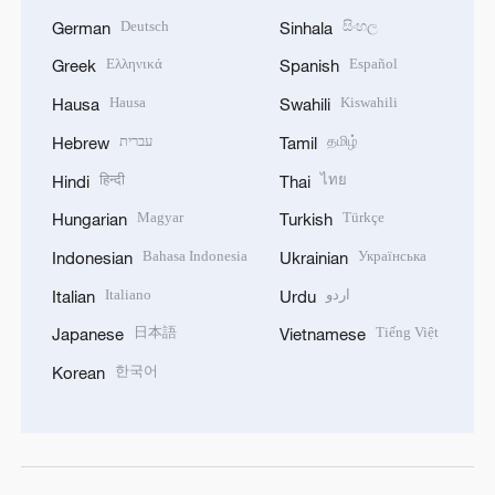
Deutsch
සිංහල
German
Sinhala
Ελληνικά
Español
Greek
Spanish
Hausa
Kiswahili
Hausa
Swahili
עברית
தமிழ்
Hebrew
Tamil
हिन्दी
ไทย
Hindi
Thai
Magyar
Türkçe
Hungarian
Turkish
Bahasa Indonesia
Українська
Indonesian
Ukrainian
Italiano
اردو
Italian
Urdu
日本語
Tiếng Việt
Japanese
Vietnamese
한국어
Korean