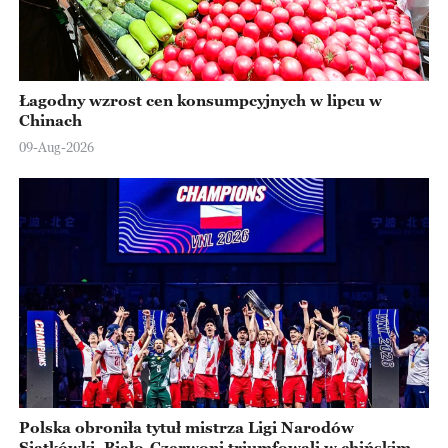
Łagodny wzrost cen konsumpcyjnych w lipcu w
Chinach
09-Aug-2026
Polska obroniła tytuł mistrza Ligi Narodów
Siatkówki. Biało-Czerwoni triumfowali w chińskim