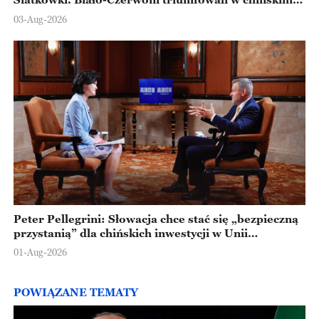
Ningbo
03-Aug-2026
Peter Pellegrini: Słowacja chce stać się „bezpieczną
przystanią” dla chińskich inwestycji w Unii
Europejskiej
01-Aug-2026
POWIĄZANE TEMATY