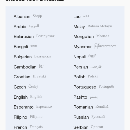
Shqip
ລາວ
Albanian
Lao
العربية
Bahasa Melayu
Arabic
Malay
Беларуская
Монгол
Belarusian
Mongolian
বাংলা
မြန်မာဘာသာ
Bengali
Myanmar
Български
नेपाली
Bulgarian
Nepali
ខ្មែរ
فارسی
Cambodian
Persian
Hrvatski
Polski
Croatian
Polish
Český
Português
Czech
Portuguese
English
پښتو
English
Pashto
Esperanto
Română
Esperanto
Romanian
Filipino
Русский
Filipino
Russian
Français
Српски
French
Serbian