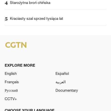
4
Starożytna broń chińska
5
Kraciasty szal sprzed tysiąca lat
EXPLORE MORE
English
Español
Français
العربية
Русский
Documentary
CCTV+
CHOOSE YOUR LANGUAGE