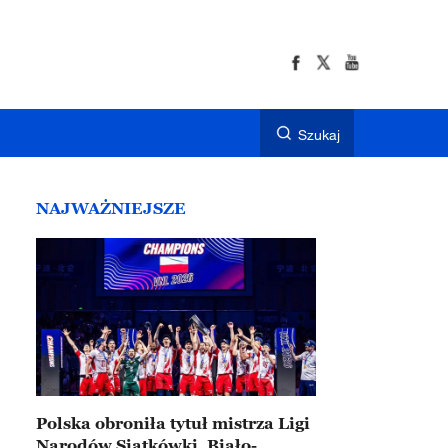
Szukaj
NAJWAŻNIEJSZE
Polska obroniła tytuł mistrza Ligi
Narodów Siatkówki. Biało-