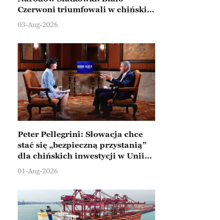
Czerwoni triumfowali w chińskim
Ningbo
03-Aug-2026
Peter Pellegrini: Słowacja chce
stać się „bezpieczną przystanią”
dla chińskich inwestycji w Unii
Europejskiej
01-Aug-2026