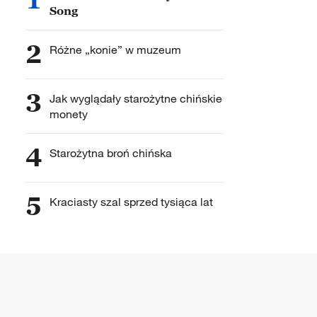
Song
2
Różne „konie” w muzeum
3
Jak wyglądały starożytne chińskie
monety
4
Starożytna broń chińska
5
Kraciasty szal sprzed tysiąca lat