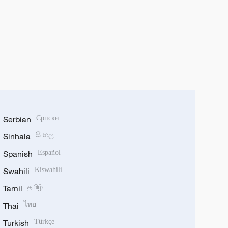
Serbian
Српски
Sinhala
සිංහල
Spanish
Español
Swahili
Kiswahili
Tamil
தமிழ்
Thai
ไทย
Turkish
Türkçe