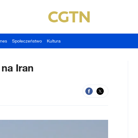
znes
Społeczeństwo
Kultura
 na Iran