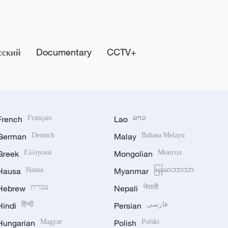
сский
Documentary
CCTV+
French
Français
Lao
ລາວ
German
Deutsch
Malay
Bahasa Melayu
Greek
Ελληνικά
Mongolian
Монгол
Hausa
Hausa
Myanmar
မြန်မာဘာသာ
Hebrew
עברית
Nepali
नेपाली
Hindi
हिन्दी
Persian
فارسی
Hungarian
Magyar
Polish
Polski