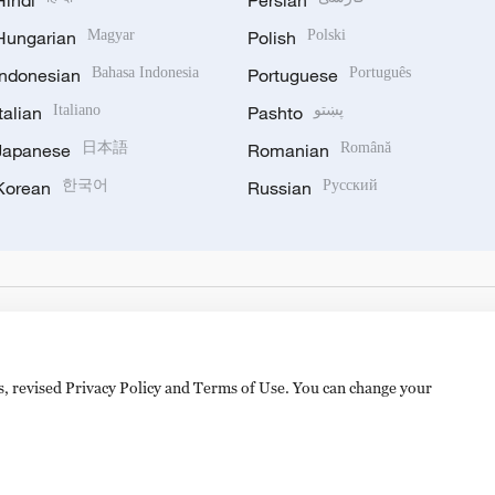
Hindi
Persian
Hungarian
Magyar
Polish
Polski
Indonesian
Bahasa Indonesia
Portuguese
Português
Italian
Italiano
Pashto
پښتو
Japanese
日本語
Romanian
Română
Korean
한국어
Russian
Русский
es, revised Privacy Policy and Terms of Use. You can change your
备 11010502050052号
Disinformation report hotline: 010-8506146