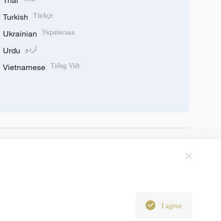
Thai
Turkish
Türkçe
Ukrainian
Українська
Urdu
اردو
Vietnamese
Tiếng Việt
I agree
6