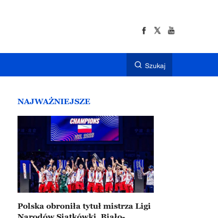
Szukaj
NAJWAŻNIEJSZE
Polska obroniła tytuł mistrza Ligi
Narodów Siatkówki. Biało-