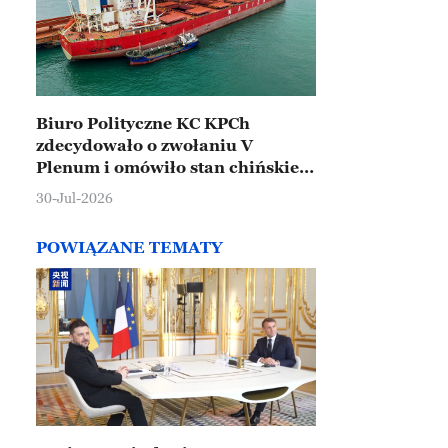
Biuro Polityczne KC KPCh
zdecydowało o zwołaniu V
Plenum i omówiło stan chińskiej
gospodarki
30-Jul-2026
POWIĄZANE TEMATY