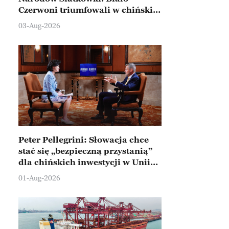
Czerwoni triumfowali w chińskim
Ningbo
03-Aug-2026
Peter Pellegrini: Słowacja chce
stać się „bezpieczną przystanią”
dla chińskich inwestycji w Unii
Europejskiej
01-Aug-2026