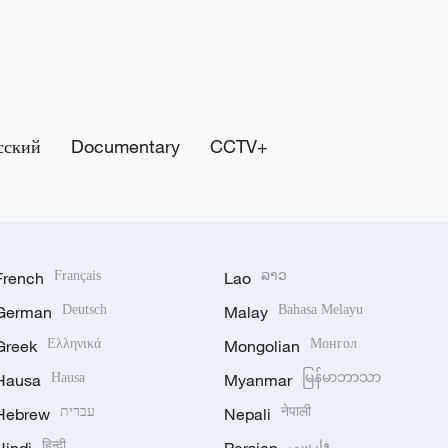
сский
Documentary
CCTV+
French
Français
Lao
ລາວ
German
Deutsch
Malay
Bahasa Melayu
Greek
Ελληνικά
Mongolian
Монгол
Hausa
Hausa
Myanmar
မြန်မာဘာသာ
Hebrew
עברית
Nepali
नेपाली
हिन्दी
فارسی