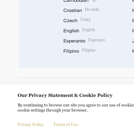
Cambodian
Croatian
Hrvatski
Czech
Český
English
English
Esperanto
Esperanto
Filipino
Filipino
DOWNLOAD OUR APP
Our Privacy Statement & Cookie Policy
By continuing to browse our site you agree to our use of cooki
cookie settings through your browser.
Privacy Policy
Terms of Use
Copyright © 2024 CGTN.
京ICP备20000184号
京公网安