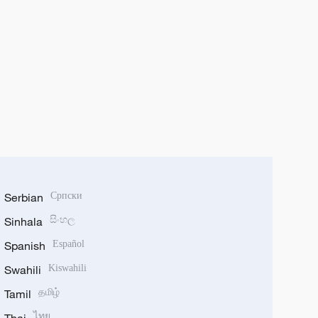
Serbian
Српски
Sinhala
සිංහල
Spanish
Español
Swahili
Kiswahili
Tamil
தமிழ்
ไทย