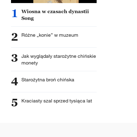
1
Wiosna w czasach dynastii
Song
2
Różne „konie” w muzeum
3
Jak wyglądały starożytne chińskie
monety
4
Starożytna broń chińska
5
Kraciasty szal sprzed tysiąca lat